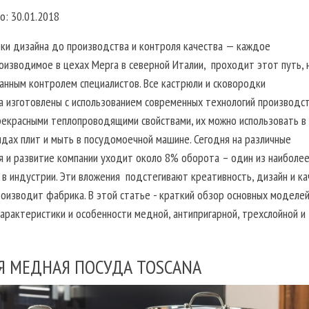
о: 30.01.2018
ки дизайна до производства и контроля качества — каждое
оизводимое в цехах Mepra в северной Италии, проходит этот путь, 
анным контролем специалистов. Все кастрюли и сковородки
 изготовлены с использованием современных технологий производст
екрасными теплопроводящими свойствами, их можно использовать в
идах плит и мыть в посудомоечной машине. Сегодня на различные
я и развитие компании уходит около 8% оборота – один из наиболее
 в индустрии. Эти вложения подстегивают креативность, дизайн и к
производит фабрика. В этой статье - краткий обзор основных моделе
арактеристики и особенности медной, антипригарной, трехслойной и
Я МЕДНАЯ ПОСУДА TOSCANA