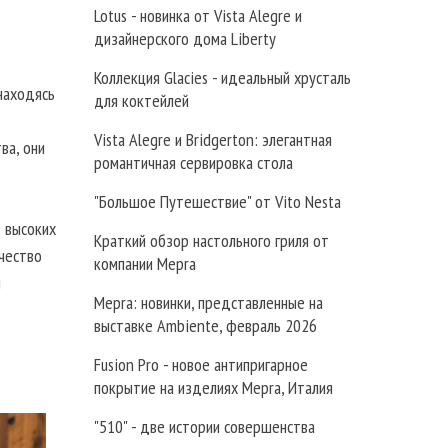
Lotus - новинка от Vista Alegre и
дизайнерского дома Liberty
Коллекция Glacies - идеальный хрусталь
находясь
для коктейлей
Vista Alegre и Bridgerton: элегантная
ва, они
романтичная сервировка стола
"Большое Путешествие" от Vito Nesta
 высоких
Краткий обзор настольного гриля от
ачество
компании Mepra
й
Mepra: новинки, представленные на
выставке Ambiente, февраль 2026
Fusion Pro - новое антипригарное
покрытие на изделиях Mepra, Италия
"510" - две истории совершенства