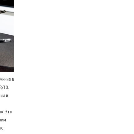
миния в
8/10.
ии и
к. Это
ким
е.