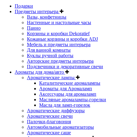
Подарки
Предметы интерьера
Вазы, конфетницы
Настенные и настольные часы
Панно
Корзины и коробки Dekoratief
Кожаные корзины и коробки ADJ
Мебель и предметы интерьера
Для ванной комнаты
Куклы ручной работы
Авторские предметы интерьера
Подсвечники и декоративные свечи
Ароматы для дома/авто
Ароматические лампы
Каталитические аромалампы
Ароматы для Аромаламп
Аксессуары для аромаламп
Масляные аромалампы-горелки
Масла для ламп-горелок
Ароматические диффузоры
Ароматические свечи
Палочки-благовония
Автомобильные ароматизаторы
Ароматические саше