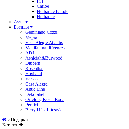
Fiji
Caribe
Herbariae Parade
Herbariae
Аутлет
Бренды
Geminiano Cozzi
Mepra
Vista Alegre Atlantis
Manifattura di Venezia
ADJ
Ashleigh&Burwood
Dibbern
Rosenthal
Haviland
Versace
Casa Alegre
Antic Line
Dekoratief
Orrefors, Kosta Boda
Pernici
Berry Hills Lifestyle
Подарки
Каталог