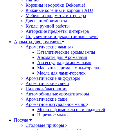
Корзины и коробки Dekoratief
Кожаные корзины и коробки ADJ
Мебель и предметы интерьера
Для ванной комнаты
Куклы ручной работы
Авторские предметы интерьера
Подсвечники и декоративные свечи
Ароматы для дома/авто
Ароматические лампы
Каталитические аромалампы
Ароматы для Аромаламп
Аксессуары для аромаламп
Масляные аромалампы-горелки
Масла для ламп-горелок
Ароматические диффузоры
Ароматические свечи
Палочки-благовония
Автомобильные ароматизаторы
Ароматические саше
Ароматное натуральное мыло
Мыло в форме кексов и сладостей
Нарезное мыло
Посуда
Столовые приборы