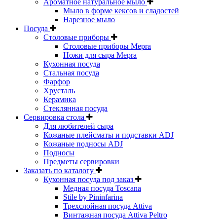
Ароматное натуральное мыло
Мыло в форме кексов и сладостей
Нарезное мыло
Посуда
Столовые приборы
Столовые приборы Mepra
Ножи для сыра Mepra
Кухонная посуда
Стальная посуда
Фарфор
Хрусталь
Керамика
Стеклянная посуда
Сервировка стола
Для любителей сыра
Кожаные плейсматы и подставки ADJ
Кожаные подносы ADJ
Подносы
Предметы сервировки
Заказать по каталогу
Кухонная посуда под заказ
Медная посуда Toscana
Stile by Pininfarina
Трехслойная посуда Attiva
Винтажная посуда Attiva Peltro