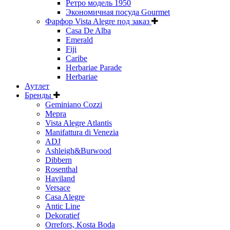
Ретро модель 1950
Экономичная посуда Gourmet
Фарфор Vista Alegre под заказ
Casa De Alba
Emerald
Fiji
Caribe
Herbariae Parade
Herbariae
Аутлет
Бренды
Geminiano Cozzi
Mepra
Vista Alegre Atlantis
Manifattura di Venezia
ADJ
Ashleigh&Burwood
Dibbern
Rosenthal
Haviland
Versace
Casa Alegre
Antic Line
Dekoratief
Orrefors, Kosta Boda