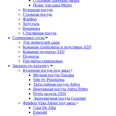
Столовые приборы Mepra
Ножи для сыра Mepra
Кухонная посуда
Стальная посуда
Фарфор
Хрусталь
Керамика
Стеклянная посуда
Сервировка стола
Для любителей сыра
Кожаные плейсматы и подставки ADJ
Кожаные подносы ADJ
Подносы
Предметы сервировки
Заказать по каталогу
Кухонная посуда под заказ
Медная посуда Toscana
Stile by Pininfarina
Трехслойная посуда Attiva
Винтажная посуда Attiva Peltro
Ретро модель 1950
Экономичная посуда Gourmet
Фарфор Vista Alegre под заказ
Casa De Alba
Emerald