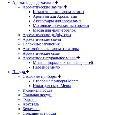
Ароматы для дома/авто
Ароматические лампы
Каталитические аромалампы
Ароматы для Аромаламп
Аксессуары для аромаламп
Масляные аромалампы-горелки
Масла для ламп-горелок
Ароматические диффузоры
Ароматические свечи
Палочки-благовония
Автомобильные ароматизаторы
Ароматические саше
Ароматное натуральное мыло
Мыло в форме кексов и сладостей
Нарезное мыло
Посуда
Столовые приборы
Столовые приборы Mepra
Ножи для сыра Mepra
Кухонная посуда
Стальная посуда
Фарфор
Хрусталь
Керамика
Стеклянная посуда