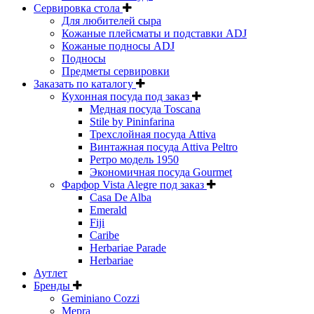
Сервировка стола
Для любителей сыра
Кожаные плейсматы и подставки ADJ
Кожаные подносы ADJ
Подносы
Предметы сервировки
Заказать по каталогу
Кухонная посуда под заказ
Медная посуда Toscana
Stile by Pininfarina
Трехслойная посуда Attiva
Винтажная посуда Attiva Peltro
Ретро модель 1950
Экономичная посуда Gourmet
Фарфор Vista Alegre под заказ
Casa De Alba
Emerald
Fiji
Caribe
Herbariae Parade
Herbariae
Аутлет
Бренды
Geminiano Cozzi
Mepra