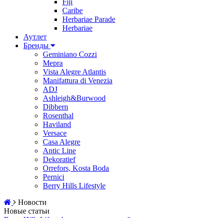
Fiji
Caribe
Herbariae Parade
Herbariae
Аутлет
Бренды
Geminiano Cozzi
Mepra
Vista Alegre Atlantis
Manifattura di Venezia
ADJ
Ashleigh&Burwood
Dibbern
Rosenthal
Haviland
Versace
Casa Alegre
Antic Line
Dekoratief
Orrefors, Kosta Boda
Pernici
Berry Hills Lifestyle
Новости
Новые статьи