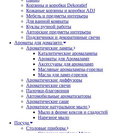
Корзины и коробки Dekoratief
Кожаные корзины и коробки ADJ
Мебель и предметы интерьера
Для ванной комнаты
Куклы ручной работы
Авторские предметы интерьера
Подсвечники и декоративные свечи
Ароматы для дома/авто
Ароматические лампы
Каталитические аромалампы
Ароматы для Аромаламп
Аксессуары для аромаламп
Масляные аромалампы-горелки
Масла для ламп-горелок
Ароматические диффузоры
Ароматические свечи
Палочки-благовония
Автомобильные ароматизаторы
Ароматические саше
Ароматное натуральное мыло
Мыло в форме кексов и сладостей
Нарезное мыло
Посуда
Столовые приборы