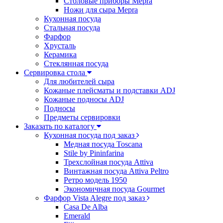
Столовые приборы Mepra
Ножи для сыра Mepra
Кухонная посуда
Стальная посуда
Фарфор
Хрусталь
Керамика
Стеклянная посуда
Сервировка стола
Для любителей сыра
Кожаные плейсматы и подставки ADJ
Кожаные подносы ADJ
Подносы
Предметы сервировки
Заказать по каталогу
Кухонная посуда под заказ
Медная посуда Toscana
Stile by Pininfarina
Трехслойная посуда Attiva
Винтажная посуда Attiva Peltro
Ретро модель 1950
Экономичная посуда Gourmet
Фарфор Vista Alegre под заказ
Casa De Alba
Emerald