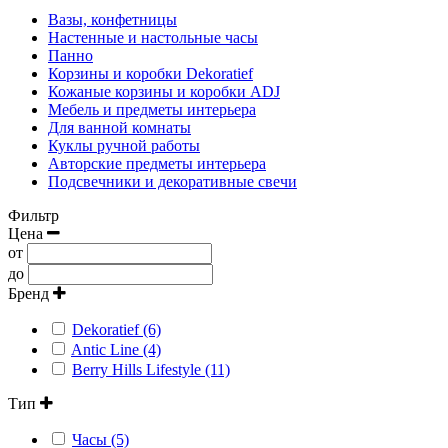
Вазы, конфетницы
Настенные и настольные часы
Панно
Корзины и коробки Dekoratief
Кожаные корзины и коробки ADJ
Мебель и предметы интерьера
Для ванной комнаты
Куклы ручной работы
Авторские предметы интерьера
Подсвечники и декоративные свечи
Фильтр
Цена
от
до
Бренд
Dekoratief (6)
Antic Line (4)
Berry Hills Lifestyle (11)
Тип
Часы (5)