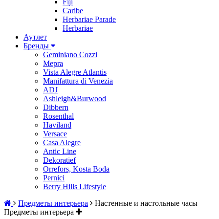
Fiji
Caribe
Herbariae Parade
Herbariae
Аутлет
Бренды
Geminiano Cozzi
Mepra
Vista Alegre Atlantis
Manifattura di Venezia
ADJ
Ashleigh&Burwood
Dibbern
Rosenthal
Haviland
Versace
Casa Alegre
Antic Line
Dekoratief
Orrefors, Kosta Boda
Pernici
Berry Hills Lifestyle
Предметы интерьера
Настенные и настольные часы
Предметы интерьера