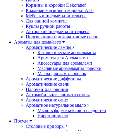
Корзины и коробки Dekoratief
Кожаные корзины и коробки ADJ
Мебель и предметы интерьера
Для ванной комнаты
Куклы ручной работы
Авторские предметы интерьера
Подсвечники и декоративные свечи
Ароматы для дома/авто
Ароматические лампы
Каталитические аромалампы
Ароматы для Аромаламп
Аксессуары для аромаламп
Масляные аромалампы-горелки
Масла для ламп-горелок
Ароматические диффузоры
Ароматические свечи
Палочки-благовония
Автомобильные ароматизаторы
Ароматические саше
Ароматное натуральное мыло
Мыло в форме кексов и сладостей
Нарезное мыло
Посуда
Столовые приборы