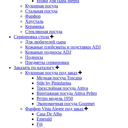
Ножи для сыра Mepra
Кухонная посуда
Стальная посуда
Фарфор
Хрусталь
Керамика
Стеклянная посуда
Сервировка стола
Для любителей сыра
Кожаные плейсматы и подставки ADJ
Кожаные подносы ADJ
Подносы
Предметы сервировки
Заказать по каталогу
Кухонная посуда под заказ
Медная посуда Toscana
Stile by Pininfarina
Трехслойная посуда Attiva
Винтажная посуда Attiva Peltro
Ретро модель 1950
Экономичная посуда Gourmet
Фарфор Vista Alegre под заказ
Casa De Alba
Emerald
Fiji