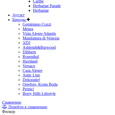
Caribe
Herbariae Parade
Herbariae
Аутлет
Бренды
Geminiano Cozzi
Mepra
Vista Alegre Atlantis
Manifattura di Venezia
ADJ
Ashleigh&Burwood
Dibbern
Rosenthal
Haviland
Versace
Casa Alegre
Antic Line
Dekoratief
Orrefors, Kosta Boda
Pernici
Berry Hills Lifestyle
Сравнение
Перейти к сравнению
Фильтр