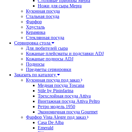
Столовые приборы Mepra
Ножи для сыра Mepra
Кухонная посуда
Стальная посуда
Фарфор
Хрусталь
Керамика
Стеклянная посуда
Сервировка стола
Для любителей сыра
Кожаные плейсматы и подставки ADJ
Кожаные подносы ADJ
Подносы
Предметы сервировки
Заказать по каталогу
Кухонная посуда под заказ
Медная посуда Toscana
Stile by Pininfarina
Трехслойная посуда Attiva
Винтажная посуда Attiva Peltro
Ретро модель 1950
Экономичная посуда Gourmet
Фарфор Vista Alegre под заказ
Casa De Alba
Emerald