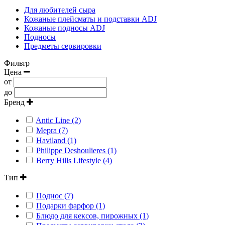
Для любителей сыра
Кожаные плейсматы и подставки ADJ
Кожаные подносы ADJ
Подносы
Предметы сервировки
Фильтр
Цена
от
до
Бренд
Antic Line (2)
Mepra (7)
Haviland (1)
Philippe Deshoulieres (1)
Berry Hills Lifestyle (4)
Тип
Поднос (7)
Подарки фарфор (1)
Блюдо для кексов, пирожных (1)