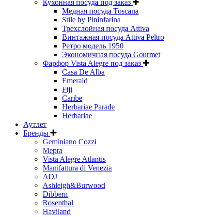
Кухонная посуда под заказ
Медная посуда Toscana
Stile by Pininfarina
Трехслойная посуда Attiva
Винтажная посуда Attiva Peltro
Ретро модель 1950
Экономичная посуда Gourmet
Фарфор Vista Alegre под заказ
Casa De Alba
Emerald
Fiji
Caribe
Herbariae Parade
Herbariae
Аутлет
Бренды
Geminiano Cozzi
Mepra
Vista Alegre Atlantis
Manifattura di Venezia
ADJ
Ashleigh&Burwood
Dibbern
Rosenthal
Haviland