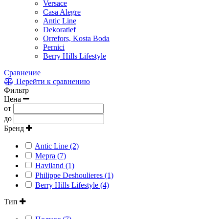
Versace
Casa Alegre
Antic Line
Dekoratief
Orrefors, Kosta Boda
Pernici
Berry Hills Lifestyle
Сравнение
Перейти к сравнению
Фильтр
Цена
от
до
Бренд
Antic Line (2)
Mepra (7)
Haviland (1)
Philippe Deshoulieres (1)
Berry Hills Lifestyle (4)
Тип