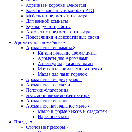
Корзины и коробки Dekoratief
Кожаные корзины и коробки ADJ
Мебель и предметы интерьера
Для ванной комнаты
Куклы ручной работы
Авторские предметы интерьера
Подсвечники и декоративные свечи
Ароматы для дома/авто
Ароматические лампы
Каталитические аромалампы
Ароматы для Аромаламп
Аксессуары для аромаламп
Масляные аромалампы-горелки
Масла для ламп-горелок
Ароматические диффузоры
Ароматические свечи
Палочки-благовония
Автомобильные ароматизаторы
Ароматические саше
Ароматное натуральное мыло
Мыло в форме кексов и сладостей
Нарезное мыло
Посуда
Столовые приборы