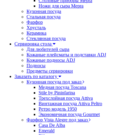
Столовые приборы Mepra
Ножи для сыра Mepra
Кухонная посуда
Стальная посуда
Фарфор
Хрусталь
Керамика
Стеклянная посуда
Сервировка стола
Для любителей сыра
Кожаные плейсматы и подставки ADJ
Кожаные подносы ADJ
Подносы
Предметы сервировки
Заказать по каталогу
Кухонная посуда под заказ
Медная посуда Toscana
Stile by Pininfarina
Трехслойная посуда Attiva
Винтажная посуда Attiva Peltro
Ретро модель 1950
Экономичная посуда Gourmet
Фарфор Vista Alegre под заказ
Casa De Alba
Emerald