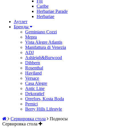
Fiji
Caribe
Herbariae Parade
Herbariae
Аутлет
Бренды
Geminiano Cozzi
Mepra
Vista Alegre Atlantis
Manifattura di Venezia
ADJ
Ashleigh&Burwood
Dibbern
Rosenthal
Haviland
Versace
Casa Alegre
Antic Line
Dekoratief
Orrefors, Kosta Boda
Pernici
Berry Hills Lifestyle
Сервировка стола
Подносы
Сервировка стола