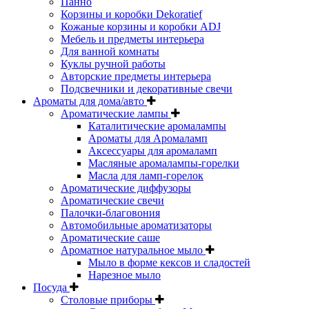
Панно
Корзины и коробки Dekoratief
Кожаные корзины и коробки ADJ
Мебель и предметы интерьера
Для ванной комнаты
Куклы ручной работы
Авторские предметы интерьера
Подсвечники и декоративные свечи
Ароматы для дома/авто
Ароматические лампы
Каталитические аромалампы
Ароматы для Аромаламп
Аксессуары для аромаламп
Масляные аромалампы-горелки
Масла для ламп-горелок
Ароматические диффузоры
Ароматические свечи
Палочки-благовония
Автомобильные ароматизаторы
Ароматические саше
Ароматное натуральное мыло
Мыло в форме кексов и сладостей
Нарезное мыло
Посуда
Столовые приборы