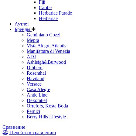
Fiji
Caribe
Herbariae Parade
Herbariae
Аутлет
Бренды
Geminiano Cozzi
Mepra
Vista Alegre Atlantis
Manifattura di Venezia
ADJ
Ashleigh&Burwood
Dibbern
Rosenthal
Haviland
Versace
Casa Alegre
Antic Line
Dekoratief
Orrefors, Kosta Boda
Pernici
Berry Hills Lifestyle
Сравнение
Перейти к сравнению