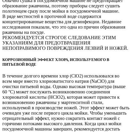
Обычно сушка в посудомоечной машине не предотвращает
образование ржавчины, поэтому приборы следует сушить
полотенцем сразу после мойки в посудомоечной машине.
В ряде местностей в проточной воде содержится
концентрированные вещества для дезинфекции. Недавние
исследования показали, что это одна из причин образования
ржавчины на посуде.
РЕКОМЕНДУЕТСЯ СТРОГОЕ СЛЕДОВАНИЕ ЭТИМ
УКАЗАНИЯМ ДЛЯ ПРЕДОТВРАЩЕНИЯ
НЕПОПРАВИМОГО ПОВРЕЖДЕНИЯ ЛЕЗВИЙ И НОЖЕЙ.
КОРРОЗИОННЫЙ ЭФФЕКТ ХЛОРА, ИСПОЛЬЗУЕМОГО В
ПИТЬЕВОЙ ВОДЕ
В течение долгого времени хлор (ClO2) использовался во
всем мире вместо хлорноватистого натрия (NaClO) для
очистки питьевой воды. Однако высокая температура (выше
60 °С) может послужить возникновению соединения
хлорноватой кислоты (HClO2), которая может привести к
возникновению ржавчины у мартенситной стали,
используемой в производстве ножей. Этот эффект может быть
очевиден уже после первого цикла мойки. Чтобы уменьшить
отрицательный эффект, нужно сократить контакт ножей с
горячими потоками высокого давления. Когда цикл мойки
посудомоечной машины завершен, рекомендуется достать