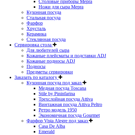
Столовые приборы Mepra
Ножи для сыра Mepra
Кухонная посуда
Стальная посуда
Фарфор
Хрусталь
Керамика
Стеклянная посуда
Сервировка стола
Для любителей сыра
Кожаные плейсматы и подставки ADJ
Кожаные подносы ADJ
Подносы
Предметы сервировки
Заказать по каталогу
Кухонная посуда под заказ
Медная посуда Toscana
Stile by Pininfarina
Трехслойная посуда Attiva
Винтажная посуда Attiva Peltro
Ретро модель 1950
Экономичная посуда Gourmet
Фарфор Vista Alegre под заказ
Casa De Alba
Emerald