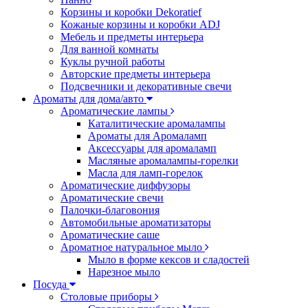
Корзины и коробки Dekoratief
Кожаные корзины и коробки ADJ
Мебель и предметы интерьера
Для ванной комнаты
Куклы ручной работы
Авторские предметы интерьера
Подсвечники и декоративные свечи
Ароматы для дома/авто
Ароматические лампы
Каталитические аромалампы
Ароматы для Аромаламп
Аксессуары для аромаламп
Масляные аромалампы-горелки
Масла для ламп-горелок
Ароматические диффузоры
Ароматические свечи
Палочки-благовония
Автомобильные ароматизаторы
Ароматические саше
Ароматное натуральное мыло
Мыло в форме кексов и сладостей
Нарезное мыло
Посуда
Столовые приборы