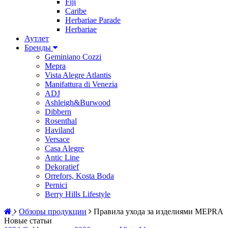
Fiji
Caribe
Herbariae Parade
Herbariae
Аутлет
Бренды
Geminiano Cozzi
Mepra
Vista Alegre Atlantis
Manifattura di Venezia
ADJ
Ashleigh&Burwood
Dibbern
Rosenthal
Haviland
Versace
Casa Alegre
Antic Line
Dekoratief
Orrefors, Kosta Boda
Pernici
Berry Hills Lifestyle
Обзоры продукции
Правила ухода за изделиями MEPRA
Новые статьи