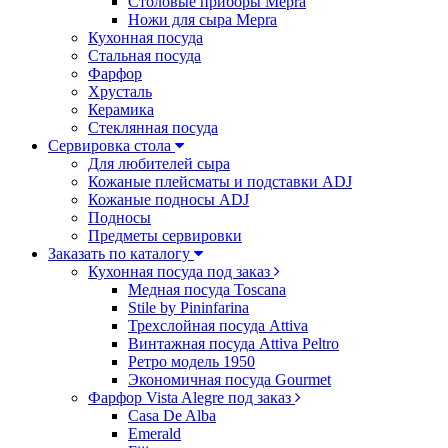
Столовые приборы Mepra
Ножи для сыра Mepra
Кухонная посуда
Стальная посуда
Фарфор
Хрусталь
Керамика
Стеклянная посуда
Сервировка стола
Для любителей сыра
Кожаные плейсматы и подставки ADJ
Кожаные подносы ADJ
Подносы
Предметы сервировки
Заказать по каталогу
Кухонная посуда под заказ
Медная посуда Toscana
Stile by Pininfarina
Трехслойная посуда Attiva
Винтажная посуда Attiva Peltro
Ретро модель 1950
Экономичная посуда Gourmet
Фарфор Vista Alegre под заказ
Casa De Alba
Emerald