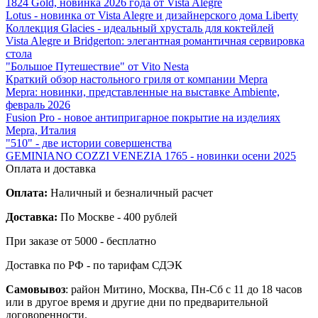
1824 Gold, новинка 2026 года от Vista Alegre
Lotus - новинка от Vista Alegre и дизайнерского дома Liberty
Коллекция Glacies - идеальный хрусталь для коктейлей
Vista Alegre и Bridgerton: элегантная романтичная сервировка
стола
"Большое Путешествие" от Vito Nesta
Краткий обзор настольного гриля от компании Mepra
Mepra: новинки, представленные на выставке Ambiente,
февраль 2026
Fusion Pro - новое антипригарное покрытие на изделиях
Mepra, Италия
"510" - две истории совершенства
GEMINIANO COZZI VENEZIA 1765 - новинки осени 2025
Оплата и доставка
Оплата:
Наличный и безналичный расчет
Доставка:
По Москве - 400 рублей
При заказе от 5000 - бесплатно
Доставка по РФ - по тарифам СДЭК
Самовывоз
: район Митино, Москва, Пн-Сб с 11 до 18 часов
или в другое время и другие дни по предварительной
договоренности.