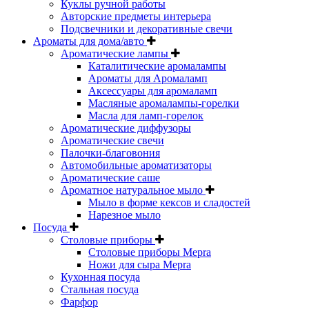
Куклы ручной работы
Авторские предметы интерьера
Подсвечники и декоративные свечи
Ароматы для дома/авто
Ароматические лампы
Каталитические аромалампы
Ароматы для Аромаламп
Аксессуары для аромаламп
Масляные аромалампы-горелки
Масла для ламп-горелок
Ароматические диффузоры
Ароматические свечи
Палочки-благовония
Автомобильные ароматизаторы
Ароматические саше
Ароматное натуральное мыло
Мыло в форме кексов и сладостей
Нарезное мыло
Посуда
Столовые приборы
Столовые приборы Mepra
Ножи для сыра Mepra
Кухонная посуда
Стальная посуда
Фарфор