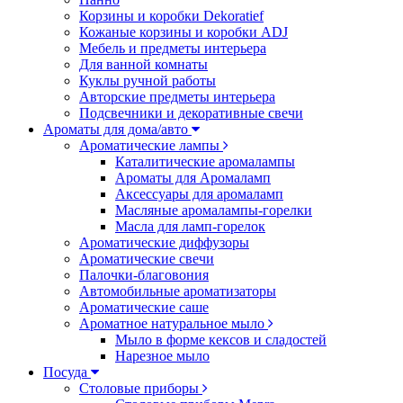
Корзины и коробки Dekoratief
Кожаные корзины и коробки ADJ
Мебель и предметы интерьера
Для ванной комнаты
Куклы ручной работы
Авторские предметы интерьера
Подсвечники и декоративные свечи
Ароматы для дома/авто
Ароматические лампы
Каталитические аромалампы
Ароматы для Аромаламп
Аксессуары для аромаламп
Масляные аромалампы-горелки
Масла для ламп-горелок
Ароматические диффузоры
Ароматические свечи
Палочки-благовония
Автомобильные ароматизаторы
Ароматические саше
Ароматное натуральное мыло
Мыло в форме кексов и сладостей
Нарезное мыло
Посуда
Столовые приборы