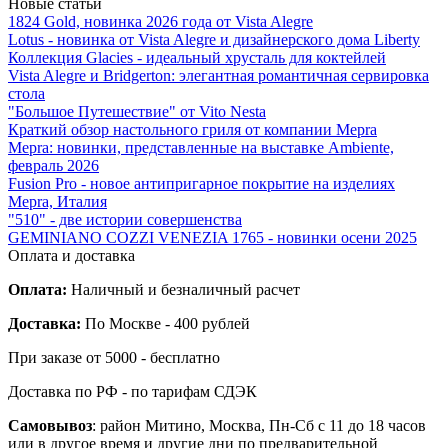
Новые статьи
1824 Gold, новинка 2026 года от Vista Alegre
Lotus - новинка от Vista Alegre и дизайнерского дома Liberty
Коллекция Glacies - идеальный хрусталь для коктейлей
Vista Alegre и Bridgerton: элегантная романтичная сервировка
стола
"Большое Путешествие" от Vito Nesta
Краткий обзор настольного гриля от компании Mepra
Mepra: новинки, представленные на выставке Ambiente,
февраль 2026
Fusion Pro - новое антипригарное покрытие на изделиях
Mepra, Италия
"510" - две истории совершенства
GEMINIANO COZZI VENEZIA 1765 - новинки осени 2025
Оплата и доставка
Оплата:
Наличный и безналичный расчет
Доставка:
По Москве - 400 рублей
При заказе от 5000 - бесплатно
Доставка по РФ - по тарифам СДЭК
Самовывоз
: район Митино, Москва, Пн-Сб с 11 до 18 часов
или в другое время и другие дни по предварительной