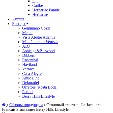
Fiji
Caribe
Herbariae Parade
Herbariae
Аутлет
Бренды
Geminiano Cozzi
Mepra
Vista Alegre Atlantis
Manifattura di Venezia
ADJ
Ashleigh&Burwood
Dibbern
Rosenthal
Haviland
Versace
Casa Alegre
Antic Line
Dekoratief
Orrefors, Kosta Boda
Pernici
Berry Hills Lifestyle
Обзоры продукции
Столовый текстиль Le Jacquard
Franсais в магазине Berry Hills Lifestyle