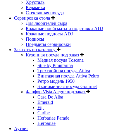
Хрусталь
Керамика
Стеклянная посуда
Сервировка стола
Для любителей сыра
Кожаные плейсматы и подставки ADJ
Кожаные подносы ADJ
Подносы
Предметы сервировки
Заказать по каталогу
Кухонная посуда под заказ
Медная посуда Toscana
Stile by Pininfarina
Трехслойная посуда Attiva
Винтажная посуда Attiva Peltro
Ретро модель 1950
Экономичная посуда Gourmet
Фарфор Vista Alegre под заказ
Casa De Alba
Emerald
Fiji
Caribe
Herbariae Parade
Herbariae
Аутлет