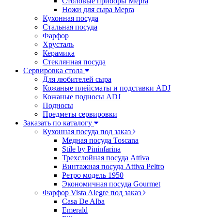
Столовые приборы Mepra
Ножи для сыра Mepra
Кухонная посуда
Стальная посуда
Фарфор
Хрусталь
Керамика
Стеклянная посуда
Сервировка стола
Для любителей сыра
Кожаные плейсматы и подставки ADJ
Кожаные подносы ADJ
Подносы
Предметы сервировки
Заказать по каталогу
Кухонная посуда под заказ
Медная посуда Toscana
Stile by Pininfarina
Трехслойная посуда Attiva
Винтажная посуда Attiva Peltro
Ретро модель 1950
Экономичная посуда Gourmet
Фарфор Vista Alegre под заказ
Casa De Alba
Emerald