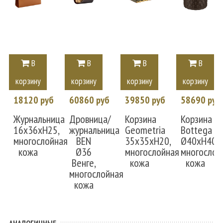
В
В
В
В
корзину
корзину
корзину
корзину
18120 руб
60860 руб
39850 руб
58690 руб
Журнальница
Дровница/
Корзина
Корзина
16x36xH25,
журнальница
Geometria
Bottega
многослойная
BEN
35x35xH20,
Ø40xH40,
кожа
Ø36
многослойная
многослой
Венге,
кожа
кожа
многослойная
кожа
АНАЛОГИЧНЫЕ