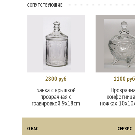
CОПУТСТВУЮЩИЕ
2800 руб
1100 ру
В корзину
В корзин
Банка с крышкой
Прозрачн
прозрачная с
конфетница
гравировкой 9x18cm
ножках 10x10
О НАС
СЕРВИС