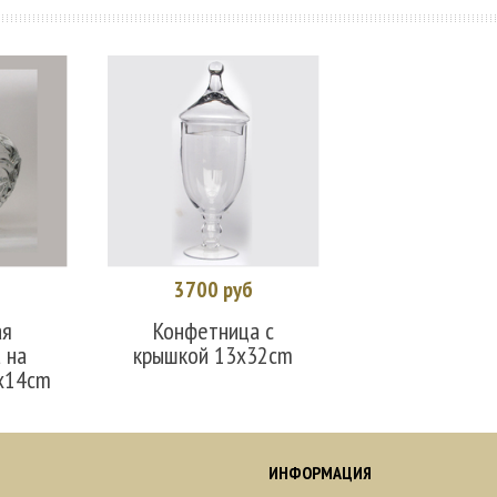
б
3700 руб
у
Распродано
ая
Конфетница с
 на
крышкой 13x32cm
x14cm
ИНФОРМАЦИЯ