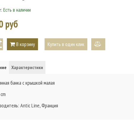
е:
Есть в наличии
0 руб
В корзину
Купить в один клик
добавить
к
ние
Характеристики
сравнению
янная банка с крышкой малая
 cm
водитель: Antic Line, Франция