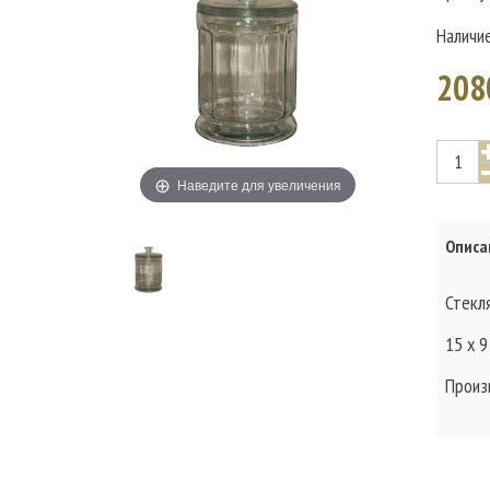
Наличи
208
Наведите для увеличения
Описа
Стекл
15 x 9
Произ