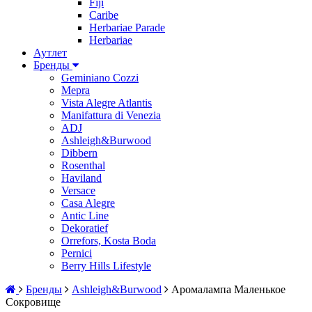
Fiji
Caribe
Herbariae Parade
Herbariae
Аутлет
Бренды
Geminiano Cozzi
Mepra
Vista Alegre Atlantis
Manifattura di Venezia
ADJ
Ashleigh&Burwood
Dibbern
Rosenthal
Haviland
Versace
Casa Alegre
Antic Line
Dekoratief
Orrefors, Kosta Boda
Pernici
Berry Hills Lifestyle
Бренды
Ashleigh&Burwood
Аромалампа Маленькое
Сокровище