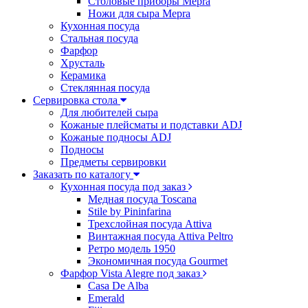
Столовые приборы Mepra
Ножи для сыра Mepra
Кухонная посуда
Стальная посуда
Фарфор
Хрусталь
Керамика
Стеклянная посуда
Сервировка стола
Для любителей сыра
Кожаные плейсматы и подставки ADJ
Кожаные подносы ADJ
Подносы
Предметы сервировки
Заказать по каталогу
Кухонная посуда под заказ
Медная посуда Toscana
Stile by Pininfarina
Трехслойная посуда Attiva
Винтажная посуда Attiva Peltro
Ретро модель 1950
Экономичная посуда Gourmet
Фарфор Vista Alegre под заказ
Casa De Alba
Emerald