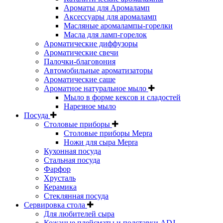
Ароматы для Аромаламп
Аксессуары для аромаламп
Масляные аромалампы-горелки
Масла для ламп-горелок
Ароматические диффузоры
Ароматические свечи
Палочки-благовония
Автомобильные ароматизаторы
Ароматические саше
Ароматное натуральное мыло
Мыло в форме кексов и сладостей
Нарезное мыло
Посуда
Столовые приборы
Столовые приборы Mepra
Ножи для сыра Mepra
Кухонная посуда
Стальная посуда
Фарфор
Хрусталь
Керамика
Стеклянная посуда
Сервировка стола
Для любителей сыра
Кожаные плейсматы и подставки ADJ