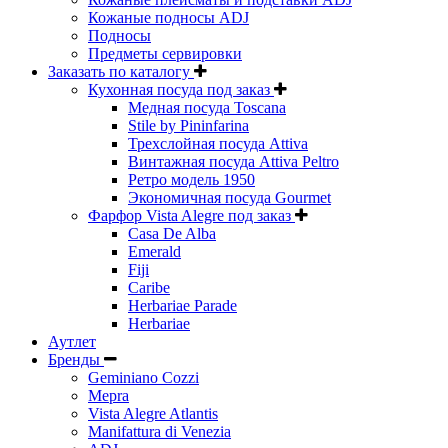
Кожаные подносы ADJ
Подносы
Предметы сервировки
Заказать по каталогу
Кухонная посуда под заказ
Медная посуда Toscana
Stile by Pininfarina
Трехслойная посуда Attiva
Винтажная посуда Attiva Peltro
Ретро модель 1950
Экономичная посуда Gourmet
Фарфор Vista Alegre под заказ
Casa De Alba
Emerald
Fiji
Caribe
Herbariae Parade
Herbariae
Аутлет
Бренды
Geminiano Cozzi
Mepra
Vista Alegre Atlantis
Manifattura di Venezia