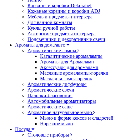
Корзины и коробки Dekoratief
Кожаные корзины и коробки ADJ
Мебель и предметы интерьера
Для ванной комнаты
Куклы ручной работы
Авторские предметы интерьера
Подсвечники и декоративные свечи
Ароматы для дома/авто
Ароматические лампы
Каталитические аромалампы
Ароматы для Аромаламп
Аксессуары для аромаламп
Масляные аромалампы-горелки
Масла для ламп-горелок
Ароматические диффузоры
Ароматические свечи
Палочки-благовония
Автомобильные ароматизаторы
Ароматические саше
Ароматное натуральное мыло
Мыло в форме кексов и сладостей
Нарезное мыло
Посуда
Столовые приборы