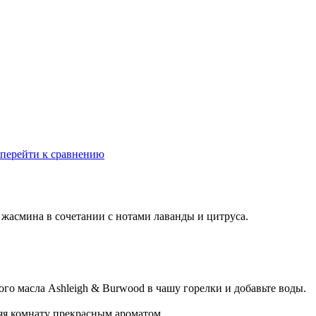
перейти к сравнению
 жасмина в сочетании с нотами лаванды и цитруса.
го масла Ashleigh & Burwood в чашу горелки и добавьте воды.
няя комнату прекрасным ароматом.