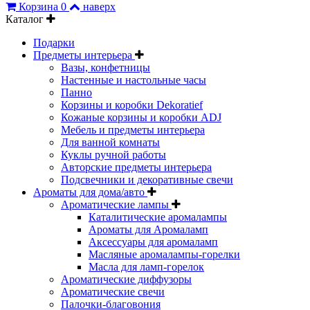
Корзина
0
наверх
Каталог
Подарки
Предметы интерьера
Вазы, конфетницы
Настенные и настольные часы
Панно
Корзины и коробки Dekoratief
Кожаные корзины и коробки ADJ
Мебель и предметы интерьера
Для ванной комнаты
Куклы ручной работы
Авторские предметы интерьера
Подсвечники и декоративные свечи
Ароматы для дома/авто
Ароматические лампы
Каталитические аромалампы
Ароматы для Аромаламп
Аксессуары для аромаламп
Масляные аромалампы-горелки
Масла для ламп-горелок
Ароматические диффузоры
Ароматические свечи
Палочки-благовония