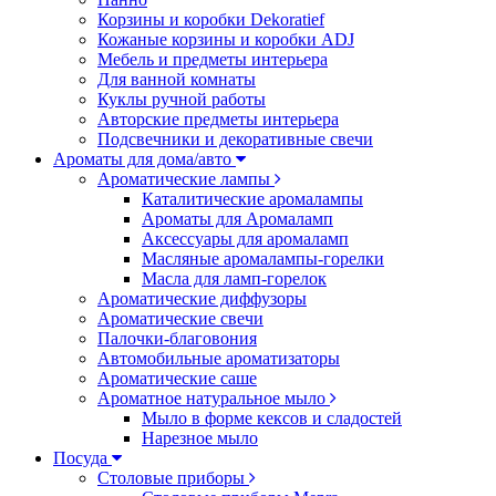
Корзины и коробки Dekoratief
Кожаные корзины и коробки ADJ
Мебель и предметы интерьера
Для ванной комнаты
Куклы ручной работы
Авторские предметы интерьера
Подсвечники и декоративные свечи
Ароматы для дома/авто
Ароматические лампы
Каталитические аромалампы
Ароматы для Аромаламп
Аксессуары для аромаламп
Масляные аромалампы-горелки
Масла для ламп-горелок
Ароматические диффузоры
Ароматические свечи
Палочки-благовония
Автомобильные ароматизаторы
Ароматические саше
Ароматное натуральное мыло
Мыло в форме кексов и сладостей
Нарезное мыло
Посуда
Столовые приборы