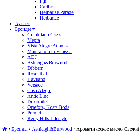
Fiji
Caribe
Herbariae Parade
Herbariae
Аутлет
Бренды
Geminiano Cozzi
Mepra
Vista Alegre Atlantis
Manifattura di Venezia
ADJ
Ashleigh&Burwood
Dibbern
Rosenthal
Haviland
Versace
Casa Alegre
Antic Line
Dekoratief
Orrefors, Kosta Boda
Pernici
Berry Hills Lifestyle
Бренды
Ashleigh&Burwood
Ароматическое масло Свежи