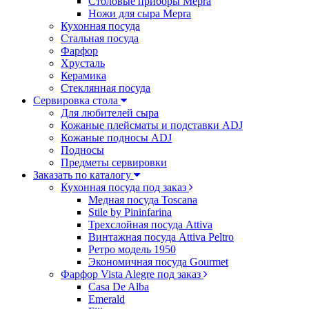
Столовые приборы Mepra
Ножи для сыра Mepra
Кухонная посуда
Стальная посуда
Фарфор
Хрусталь
Керамика
Стеклянная посуда
Сервировка стола
Для любителей сыра
Кожаные плейсматы и подставки ADJ
Кожаные подносы ADJ
Подносы
Предметы сервировки
Заказать по каталогу
Кухонная посуда под заказ
Медная посуда Toscana
Stile by Pininfarina
Трехслойная посуда Attiva
Винтажная посуда Attiva Peltro
Ретро модель 1950
Экономичная посуда Gourmet
Фарфор Vista Alegre под заказ
Casa De Alba
Emerald