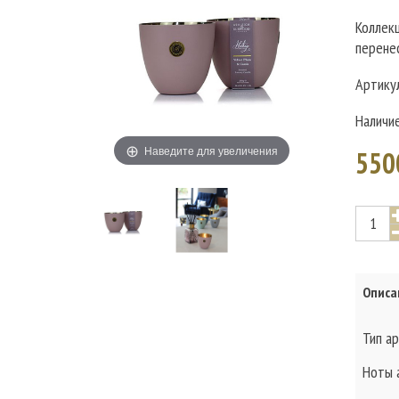
Коллек
перене
Артику
Наличи
Наведите для увеличения
550
Описа
Тип а
Ноты 