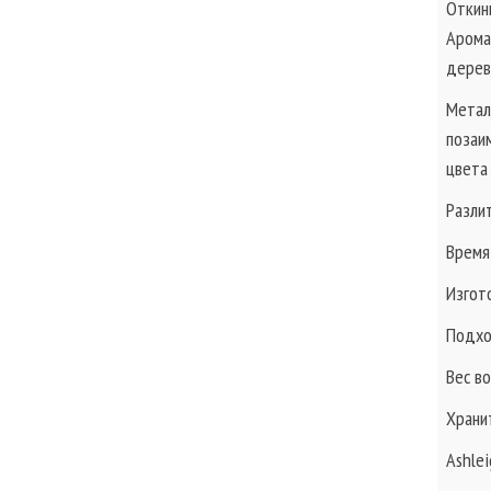
Откин
Арома
дерев
Метал
позаи
цвета
Разли
Время 
Изгот
Подхо
Вес во
Храни
Ashle