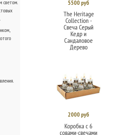
5500 руб
м светом.
В корзину
ктовых
The Heritage
.
Collection -
Свеча Серый
нком,
Кедр и
лотого
Сандаловое
Дерево
вления.
2000 руб
В корзину
Коробка с 6
совами-свечами