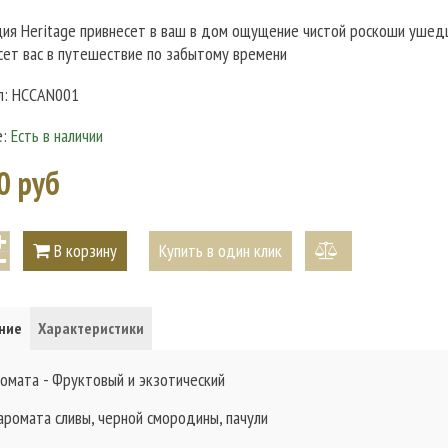
ция Heritage привнесет в ваш в дом ощущение чистой роскоши ушед
сет вас в путешествие по забытому времени
л:
HCCAN001
е:
Есть в наличии
0 руб
В корзину
Купить в один клик
добавить
к
ние
Характеристики
сравнению
ромата - Фруктовый и экзотический
аромата сливы, черной смородины, пачули