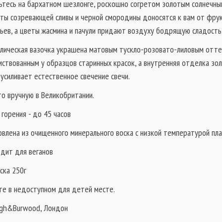
ьтесь на бархатном шезлонге, роскошно согретом золотым солнечны
ты созревающей сливы и черной смородины доносятся к вам от фру
ьев, а цветы жасмина и пачули придают воздуху бодрящую сладость
лическая вазочка украшена матовым тускло-розовато-лиловым отте
мствованным у образцов старинных красок, а внутренняя отделка зо
 усиливает естественное свечение свечи.
то вручную в Великобритании.
горения - до 45 часов
овлена из очищенного минерального воска с низкой температурой пла
дит для веганов
ска 250г
те в недоступном для детей месте.
igh&Burwood, Лондон