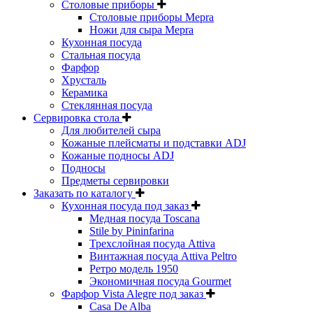
Столовые приборы
Столовые приборы Mepra
Ножи для сыра Mepra
Кухонная посуда
Стальная посуда
Фарфор
Хрусталь
Керамика
Стеклянная посуда
Сервировка стола
Для любителей сыра
Кожаные плейсматы и подставки ADJ
Кожаные подносы ADJ
Подносы
Предметы сервировки
Заказать по каталогу
Кухонная посуда под заказ
Медная посуда Toscana
Stile by Pininfarina
Трехслойная посуда Attiva
Винтажная посуда Attiva Peltro
Ретро модель 1950
Экономичная посуда Gourmet
Фарфор Vista Alegre под заказ
Casa De Alba