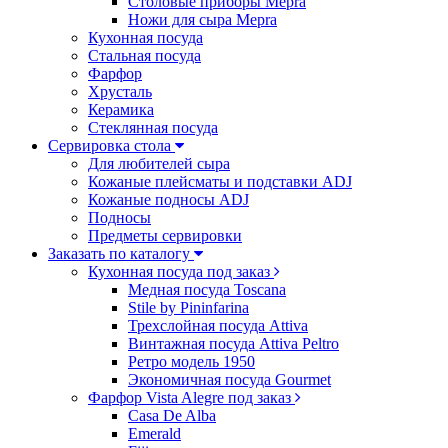
Столовые приборы Mepra
Ножи для сыра Mepra
Кухонная посуда
Стальная посуда
Фарфор
Хрусталь
Керамика
Стеклянная посуда
Сервировка стола
Для любителей сыра
Кожаные плейсматы и подставки ADJ
Кожаные подносы ADJ
Подносы
Предметы сервировки
Заказать по каталогу
Кухонная посуда под заказ
Медная посуда Toscana
Stile by Pininfarina
Трехслойная посуда Attiva
Винтажная посуда Attiva Peltro
Ретро модель 1950
Экономичная посуда Gourmet
Фарфор Vista Alegre под заказ
Casa De Alba
Emerald