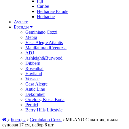
Fiji
Caribe
Herbariae Parade
Herbariae
Аутлет
Бренды
Geminiano Cozzi
Mepra
Vista Alegre Atlantis
Manifattura di Venezia
ADJ
Ashleigh&Burwood
Dibbern
Rosenthal
Haviland
Versace
Casa Alegre
Antic Line
Dekoratief
Orrefors, Kosta Boda
Pernici
Berry Hills Lifestyle
Бренды
Geminiano Cozzi
MILANO Салатник, пиала
суповая 17 см, набор 6 шт