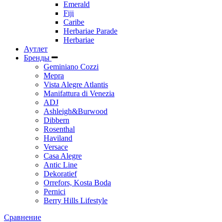
Emerald
Fiji
Caribe
Herbariae Parade
Herbariae
Аутлет
Бренды
Geminiano Cozzi
Mepra
Vista Alegre Atlantis
Manifattura di Venezia
ADJ
Ashleigh&Burwood
Dibbern
Rosenthal
Haviland
Versace
Casa Alegre
Antic Line
Dekoratief
Orrefors, Kosta Boda
Pernici
Berry Hills Lifestyle
Сравнение