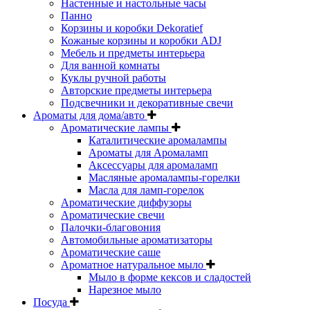
Настенные и настольные часы
Панно
Корзины и коробки Dekoratief
Кожаные корзины и коробки ADJ
Мебель и предметы интерьера
Для ванной комнаты
Куклы ручной работы
Авторские предметы интерьера
Подсвечники и декоративные свечи
Ароматы для дома/авто
Ароматические лампы
Каталитические аромалампы
Ароматы для Аромаламп
Аксессуары для аромаламп
Масляные аромалампы-горелки
Масла для ламп-горелок
Ароматические диффузоры
Ароматические свечи
Палочки-благовония
Автомобильные ароматизаторы
Ароматические саше
Ароматное натуральное мыло
Мыло в форме кексов и сладостей
Нарезное мыло
Посуда