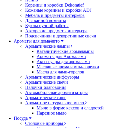
Корзины и коробки Dekoratief
Кожаные корзины и коробки ADJ
Мебель и предметы интерьера
Для ванной комнаты
Куклы ручной работы
Авторские предметы интерьера
Подсвечники и декоративные свечи
Ароматы для дома/авто
Ароматические лампы
Каталитические аромалампы
Ароматы для Аромаламп
Аксессуары для аромаламп
Масляные аромалампы-горелки
Масла для ламп-горелок
Ароматические диффузоры
Ароматические свечи
Палочки-благовония
Автомобильные ароматизаторы
Ароматические саше
Ароматное натуральное мыло
Мыло в форме кексов и сладостей
Нарезное мыло
Посуда
Столовые приборы