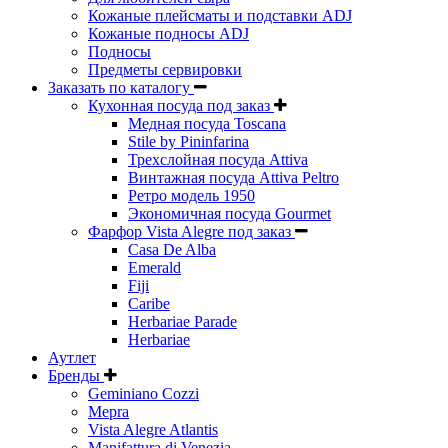
Кожаные плейсматы и подставки ADJ
Кожаные подносы ADJ
Подносы
Предметы сервировки
Заказать по каталогу
Кухонная посуда под заказ
Медная посуда Toscana
Stile by Pininfarina
Трехслойная посуда Attiva
Винтажная посуда Attiva Peltro
Ретро модель 1950
Экономичная посуда Gourmet
Фарфор Vista Alegre под заказ
Casa De Alba
Emerald
Fiji
Caribe
Herbariae Parade
Herbariae
Аутлет
Бренды
Geminiano Cozzi
Mepra
Vista Alegre Atlantis
Manifattura di Venezia