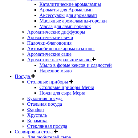
Каталитические аромалампы
Ароматы для Аромаламп
Аксессуары для аромаламп
Масляные аромалампы-горелки
Масла для ламп-горелок
Ароматические диффузоры
Ароматические свечи
Палочки-благовония
Автомобильные ароматизаторы
Ароматические саше
Ароматное натуральное мыло
Мыло в форме кексов и сладостей
Нарезное мыло
Посуда
Столовые приборы
Столовые приборы Mepra
Ножи для сыра Mepra
Кухонная посуда
Стальная посуда
Фарфор
Хрусталь
Керамика
Стеклянная посуда
Сервировка стола
Для любителей сыра