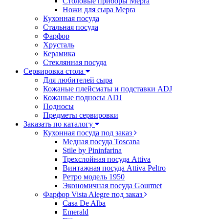
Столовые приборы Mepra
Ножи для сыра Mepra
Кухонная посуда
Стальная посуда
Фарфор
Хрусталь
Керамика
Стеклянная посуда
Сервировка стола
Для любителей сыра
Кожаные плейсматы и подставки ADJ
Кожаные подносы ADJ
Подносы
Предметы сервировки
Заказать по каталогу
Кухонная посуда под заказ
Медная посуда Toscana
Stile by Pininfarina
Трехслойная посуда Attiva
Винтажная посуда Attiva Peltro
Ретро модель 1950
Экономичная посуда Gourmet
Фарфор Vista Alegre под заказ
Casa De Alba
Emerald