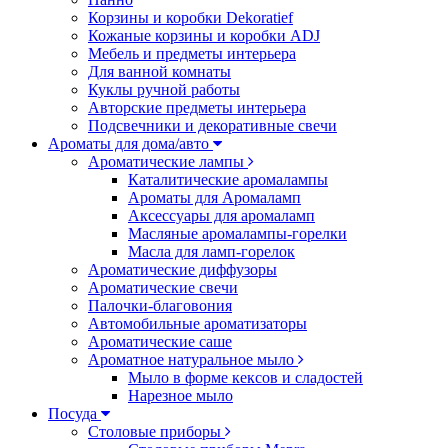
Корзины и коробки Dekoratief
Кожаные корзины и коробки ADJ
Мебель и предметы интерьера
Для ванной комнаты
Куклы ручной работы
Авторские предметы интерьера
Подсвечники и декоративные свечи
Ароматы для дома/авто
Ароматические лампы
Каталитические аромалампы
Ароматы для Аромаламп
Аксессуары для аромаламп
Масляные аромалампы-горелки
Масла для ламп-горелок
Ароматические диффузоры
Ароматические свечи
Палочки-благовония
Автомобильные ароматизаторы
Ароматические саше
Ароматное натуральное мыло
Мыло в форме кексов и сладостей
Нарезное мыло
Посуда
Столовые приборы