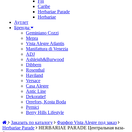
Fiji
Caribe
Herbariae Parade
Herbariae
Аутлет
Бренды
Geminiano Cozzi
Mepra
Vista Alegre Atlantis
Manifattura di Venezia
ADJ
Ashleigh&Burwood
Dibbern
Rosenthal
Haviland
Versace
Casa Alegre
Antic Line
Dekoratief
Orrefors, Kosta Boda
Pernici
Berry Hills Lifestyle
Заказать по каталогу
Фарфор Vista Alegre под заказ
Herbariae Parade
HERBARIAE PARADE Центральная ваза-