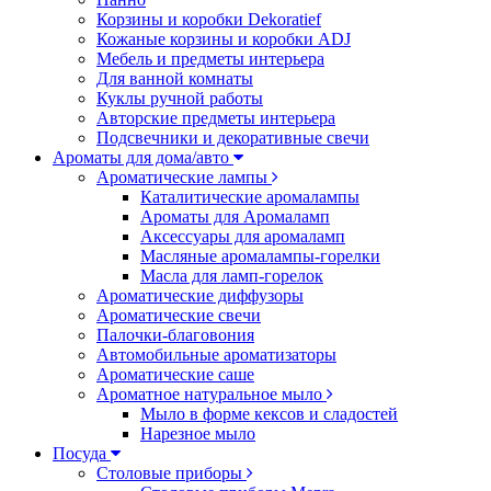
Корзины и коробки Dekoratief
Кожаные корзины и коробки ADJ
Мебель и предметы интерьера
Для ванной комнаты
Куклы ручной работы
Авторские предметы интерьера
Подсвечники и декоративные свечи
Ароматы для дома/авто
Ароматические лампы
Каталитические аромалампы
Ароматы для Аромаламп
Аксессуары для аромаламп
Масляные аромалампы-горелки
Масла для ламп-горелок
Ароматические диффузоры
Ароматические свечи
Палочки-благовония
Автомобильные ароматизаторы
Ароматические саше
Ароматное натуральное мыло
Мыло в форме кексов и сладостей
Нарезное мыло
Посуда
Столовые приборы