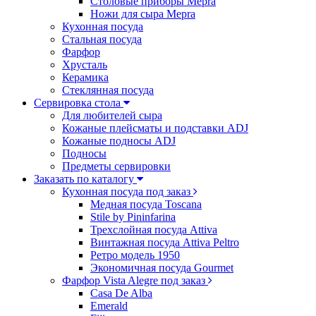
Столовые приборы Mepra
Ножи для сыра Mepra
Кухонная посуда
Стальная посуда
Фарфор
Хрусталь
Керамика
Стеклянная посуда
Сервировка стола
Для любителей сыра
Кожаные плейсматы и подставки ADJ
Кожаные подносы ADJ
Подносы
Предметы сервировки
Заказать по каталогу
Кухонная посуда под заказ
Медная посуда Toscana
Stile by Pininfarina
Трехслойная посуда Attiva
Винтажная посуда Attiva Peltro
Ретро модель 1950
Экономичная посуда Gourmet
Фарфор Vista Alegre под заказ
Casa De Alba
Emerald