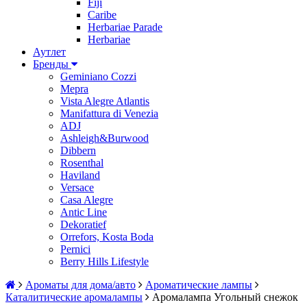
Fiji
Caribe
Herbariae Parade
Herbariae
Аутлет
Бренды
Geminiano Cozzi
Mepra
Vista Alegre Atlantis
Manifattura di Venezia
ADJ
Ashleigh&Burwood
Dibbern
Rosenthal
Haviland
Versace
Casa Alegre
Antic Line
Dekoratief
Orrefors, Kosta Boda
Pernici
Berry Hills Lifestyle
Ароматы для дома/авто
Ароматические лампы
Каталитические аромалампы
Аромалампа Угольный снежок