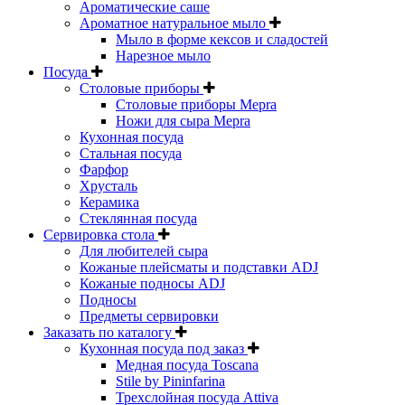
Ароматические саше
Ароматное натуральное мыло
Мыло в форме кексов и сладостей
Нарезное мыло
Посуда
Столовые приборы
Столовые приборы Mepra
Ножи для сыра Mepra
Кухонная посуда
Стальная посуда
Фарфор
Хрусталь
Керамика
Стеклянная посуда
Сервировка стола
Для любителей сыра
Кожаные плейсматы и подставки ADJ
Кожаные подносы ADJ
Подносы
Предметы сервировки
Заказать по каталогу
Кухонная посуда под заказ
Медная посуда Toscana
Stile by Pininfarina
Трехслойная посуда Attiva