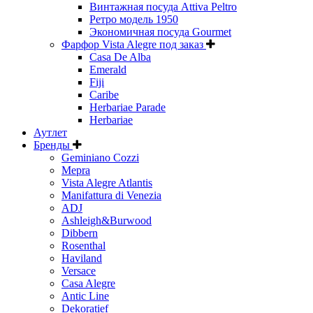
Винтажная посуда Attiva Peltro
Ретро модель 1950
Экономичная посуда Gourmet
Фарфор Vista Alegre под заказ
Casa De Alba
Emerald
Fiji
Caribe
Herbariae Parade
Herbariae
Аутлет
Бренды
Geminiano Cozzi
Mepra
Vista Alegre Atlantis
Manifattura di Venezia
ADJ
Ashleigh&Burwood
Dibbern
Rosenthal
Haviland
Versace
Casa Alegre
Antic Line
Dekoratief