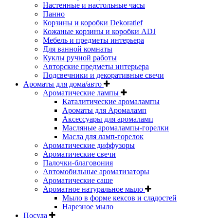
Настенные и настольные часы
Панно
Корзины и коробки Dekoratief
Кожаные корзины и коробки ADJ
Мебель и предметы интерьера
Для ванной комнаты
Куклы ручной работы
Авторские предметы интерьера
Подсвечники и декоративные свечи
Ароматы для дома/авто
Ароматические лампы
Каталитические аромалампы
Ароматы для Аромаламп
Аксессуары для аромаламп
Масляные аромалампы-горелки
Масла для ламп-горелок
Ароматические диффузоры
Ароматические свечи
Палочки-благовония
Автомобильные ароматизаторы
Ароматические саше
Ароматное натуральное мыло
Мыло в форме кексов и сладостей
Нарезное мыло
Посуда