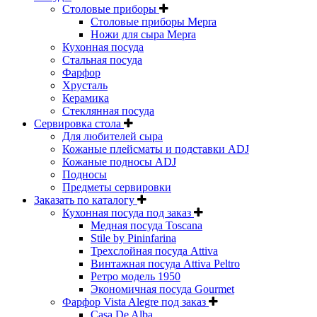
Столовые приборы
Столовые приборы Mepra
Ножи для сыра Mepra
Кухонная посуда
Стальная посуда
Фарфор
Хрусталь
Керамика
Стеклянная посуда
Сервировка стола
Для любителей сыра
Кожаные плейсматы и подставки ADJ
Кожаные подносы ADJ
Подносы
Предметы сервировки
Заказать по каталогу
Кухонная посуда под заказ
Медная посуда Toscana
Stile by Pininfarina
Трехслойная посуда Attiva
Винтажная посуда Attiva Peltro
Ретро модель 1950
Экономичная посуда Gourmet
Фарфор Vista Alegre под заказ
Casa De Alba