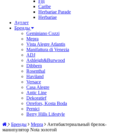
Fiji
Caribe
Herbariae Parade
Herbariae
Аутлет
Бренды
Geminiano Cozzi
Mepra
Vista Alegre Atlantis
Manifattura di Venezia
ADJ
Ashleigh&Burwood
Dibbern
Rosenthal
Haviland
Versace
Casa Alegre
Antic Line
Dekoratief
Orrefors, Kosta Boda
Pernici
Berry Hills Lifestyle
Бренды
Mepra
Антибактериальный брелок-
манипулятор Nota золотой