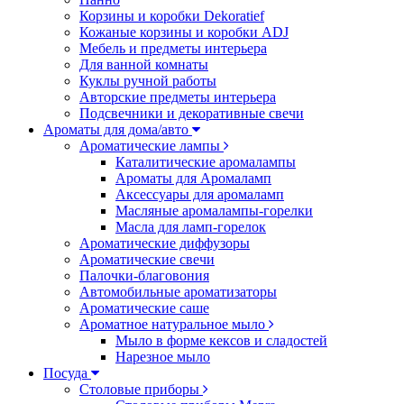
Корзины и коробки Dekoratief
Кожаные корзины и коробки ADJ
Мебель и предметы интерьера
Для ванной комнаты
Куклы ручной работы
Авторские предметы интерьера
Подсвечники и декоративные свечи
Ароматы для дома/авто
Ароматические лампы
Каталитические аромалампы
Ароматы для Аромаламп
Аксессуары для аромаламп
Масляные аромалампы-горелки
Масла для ламп-горелок
Ароматические диффузоры
Ароматические свечи
Палочки-благовония
Автомобильные ароматизаторы
Ароматические саше
Ароматное натуральное мыло
Мыло в форме кексов и сладостей
Нарезное мыло
Посуда
Столовые приборы