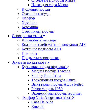
Столовые приборы Mepra
Ножи для сыра Mepra
Кухонная посуда
Стальная посуда
Фарфор
Хрусталь
Керамика
Стеклянная посуда
Сервировка стола
Для любителей сыра
Кожаные плейсматы и подставки ADJ
Кожаные подносы ADJ
Подносы
Предметы сервировки
Заказать по каталогу
Кухонная посуда под заказ
Медная посуда Toscana
Stile by Pininfarina
Трехслойная посуда Attiva
Винтажная посуда Attiva Peltro
Ретро модель 1950
Экономичная посуда Gourmet
Фарфор Vista Alegre под заказ
Casa De Alba
Emerald