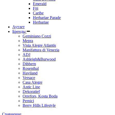
Emerald
Fiji
Caribe
Herbariae Parade
Herbariae
Аутлет
Бренды
Geminiano Cozzi
Mepra
Vista Alegre Atlantis
Manifattura di Venezia
ADJ
Ashleigh&Burwood
Dibbern
Rosenthal
Haviland
Versace
Casa Alegre
Antic Line
Dekoratief
Orrefors, Kosta Boda
Pernici
Berry Hills Lifestyle
Сравнение