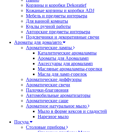
Корзины и коробки Dekoratief
Кожаные корзины и коробки ADJ
Мебель и предметы интерьера
Для ванной комнаты
Куклы ручной работы
Авторские предметы интерьера
Подсвечники и декоративные свечи
Ароматы для дома/авто
Ароматические лампы
Каталитические аромалампы
Ароматы для Аромаламп
Аксессуары для аромаламп
Масляные аромалампы-горелки
Масла для ламп-горелок
Ароматические диффузоры
Ароматические свечи
Палочки-благовония
Автомобильные ароматизаторы
Ароматические саше
Ароматное натуральное мыло
Мыло в форме кексов и сладостей
Нарезное мыло
Посуда
Столовые приборы