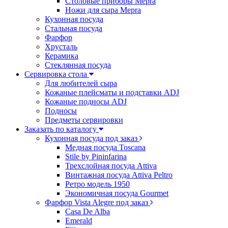
Столовые приборы Mepra
Ножи для сыра Mepra
Кухонная посуда
Стальная посуда
Фарфор
Хрусталь
Керамика
Стеклянная посуда
Сервировка стола
Для любителей сыра
Кожаные плейсматы и подставки ADJ
Кожаные подносы ADJ
Подносы
Предметы сервировки
Заказать по каталогу
Кухонная посуда под заказ
Медная посуда Toscana
Stile by Pininfarina
Трехслойная посуда Attiva
Винтажная посуда Attiva Peltro
Ретро модель 1950
Экономичная посуда Gourmet
Фарфор Vista Alegre под заказ
Casa De Alba
Emerald