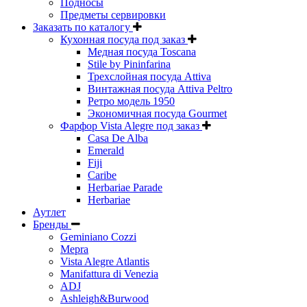
Подносы
Предметы сервировки
Заказать по каталогу
Кухонная посуда под заказ
Медная посуда Toscana
Stile by Pininfarina
Трехслойная посуда Attiva
Винтажная посуда Attiva Peltro
Ретро модель 1950
Экономичная посуда Gourmet
Фарфор Vista Alegre под заказ
Casa De Alba
Emerald
Fiji
Caribe
Herbariae Parade
Herbariae
Аутлет
Бренды
Geminiano Cozzi
Mepra
Vista Alegre Atlantis
Manifattura di Venezia
ADJ
Ashleigh&Burwood