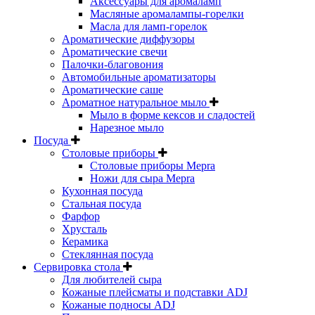
Аксессуары для аромаламп
Масляные аромалампы-горелки
Масла для ламп-горелок
Ароматические диффузоры
Ароматические свечи
Палочки-благовония
Автомобильные ароматизаторы
Ароматические саше
Ароматное натуральное мыло
Мыло в форме кексов и сладостей
Нарезное мыло
Посуда
Столовые приборы
Столовые приборы Mepra
Ножи для сыра Mepra
Кухонная посуда
Стальная посуда
Фарфор
Хрусталь
Керамика
Стеклянная посуда
Сервировка стола
Для любителей сыра
Кожаные плейсматы и подставки ADJ
Кожаные подносы ADJ