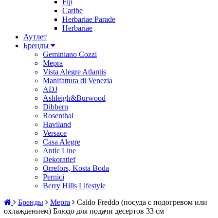
Fiji
Caribe
Herbariae Parade
Herbariae
Аутлет
Бренды
Geminiano Cozzi
Mepra
Vista Alegre Atlantis
Manifattura di Venezia
ADJ
Ashleigh&Burwood
Dibbern
Rosenthal
Haviland
Versace
Casa Alegre
Antic Line
Dekoratief
Orrefors, Kosta Boda
Pernici
Berry Hills Lifestyle
Бренды
Mepra
Caldo Freddo (посуда с подогревом или
охлаждением) Блюдо для подачи десертов 33 см