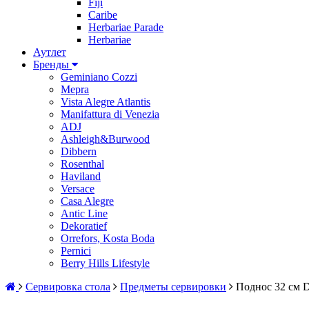
Fiji
Caribe
Herbariae Parade
Herbariae
Аутлет
Бренды
Geminiano Cozzi
Mepra
Vista Alegre Atlantis
Manifattura di Venezia
ADJ
Ashleigh&Burwood
Dibbern
Rosenthal
Haviland
Versace
Casa Alegre
Antic Line
Dekoratief
Orrefors, Kosta Boda
Pernici
Berry Hills Lifestyle
Сервировка стола
Предметы сервировки
Поднос 32 см D