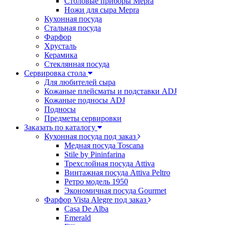
Столовые приборы Mepra
Ножи для сыра Mepra
Кухонная посуда
Стальная посуда
Фарфор
Хрусталь
Керамика
Стеклянная посуда
Сервировка стола
Для любителей сыра
Кожаные плейсматы и подставки ADJ
Кожаные подносы ADJ
Подносы
Предметы сервировки
Заказать по каталогу
Кухонная посуда под заказ
Медная посуда Toscana
Stile by Pininfarina
Трехслойная посуда Attiva
Винтажная посуда Attiva Peltro
Ретро модель 1950
Экономичная посуда Gourmet
Фарфор Vista Alegre под заказ
Casa De Alba
Emerald