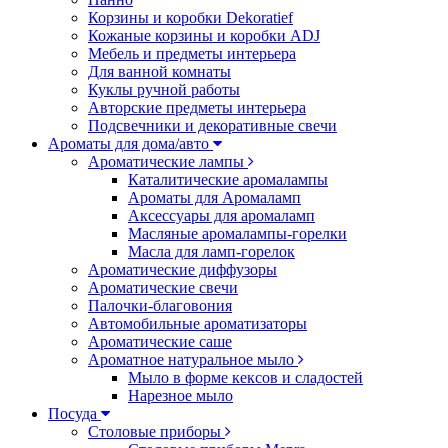
Корзины и коробки Dekoratief
Кожаные корзины и коробки ADJ
Мебель и предметы интерьера
Для ванной комнаты
Куклы ручной работы
Авторские предметы интерьера
Подсвечники и декоративные свечи
Ароматы для дома/авто
Ароматические лампы
Каталитические аромалампы
Ароматы для Аромаламп
Аксессуары для аромаламп
Масляные аромалампы-горелки
Масла для ламп-горелок
Ароматические диффузоры
Ароматические свечи
Палочки-благовония
Автомобильные ароматизаторы
Ароматические саше
Ароматное натуральное мыло
Мыло в форме кексов и сладостей
Нарезное мыло
Посуда
Столовые приборы