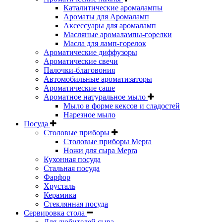
Каталитические аромалампы
Ароматы для Аромаламп
Аксессуары для аромаламп
Масляные аромалампы-горелки
Масла для ламп-горелок
Ароматические диффузоры
Ароматические свечи
Палочки-благовония
Автомобильные ароматизаторы
Ароматические саше
Ароматное натуральное мыло
Мыло в форме кексов и сладостей
Нарезное мыло
Посуда
Столовые приборы
Столовые приборы Mepra
Ножи для сыра Mepra
Кухонная посуда
Стальная посуда
Фарфор
Хрусталь
Керамика
Стеклянная посуда
Сервировка стола
Для любителей сыра