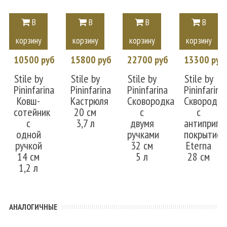
В
В
В
В
корзину
корзину
корзину
корзину
10500 руб
15800 руб
22700 руб
13300 руб
Stile by
Stile by
Stile by
Stile by
Pininfarina
Pininfarina
Pininfarina
Pininfarina
Ковш-
Кастрюля
Сковородка
Сквородка
сотейник
20 см
с
с
с
3,7 л
двумя
антиприга
одной
ручками
покрытие
ручкой
32 см
Eterna
14 см
5 л
28 см
1,2 л
АНАЛОГИЧНЫЕ