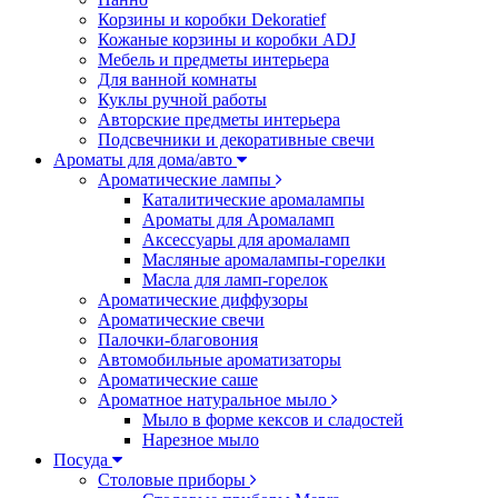
Корзины и коробки Dekoratief
Кожаные корзины и коробки ADJ
Мебель и предметы интерьера
Для ванной комнаты
Куклы ручной работы
Авторские предметы интерьера
Подсвечники и декоративные свечи
Ароматы для дома/авто
Ароматические лампы
Каталитические аромалампы
Ароматы для Аромаламп
Аксессуары для аромаламп
Масляные аромалампы-горелки
Масла для ламп-горелок
Ароматические диффузоры
Ароматические свечи
Палочки-благовония
Автомобильные ароматизаторы
Ароматические саше
Ароматное натуральное мыло
Мыло в форме кексов и сладостей
Нарезное мыло
Посуда
Столовые приборы