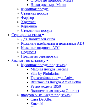
Столовые приборы Mepra
Ножи для сыра Mepra
Кухонная посуда
Стальная посуда
Фарфор
Хрусталь
Керамика
Стеклянная посуда
Сервировка стола
Для любителей сыра
Кожаные плейсматы и подставки ADJ
Кожаные подносы ADJ
Подносы
Предметы сервировки
Заказать по каталогу
Кухонная посуда под заказ
Медная посуда Toscana
Stile by Pininfarina
Трехслойная посуда Attiva
Винтажная посуда Attiva Peltro
Ретро модель 1950
Экономичная посуда Gourmet
Фарфор Vista Alegre под заказ
Casa De Alba
Emerald