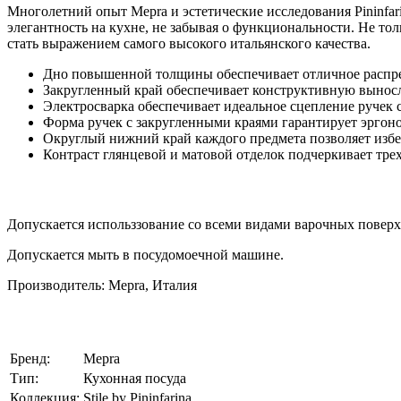
Многолетний опыт Mepra и эстетические исследования Pininfar
элегантность на кухне, не забывая о функциональности. Не т
стать выражением самого высокого итальянского качества.
Дно повышенной толщины обеспечивает отличное распре
Закругленный край обеспечивает конструктивную вынос
Электросварка обеспечивает идеальное сцепление ручек 
Форма ручек с закругленными краями гарантирует эргон
Округлый нижний край каждого предмета позволяет изб
Контраст глянцевой и матовой отделок подчеркивает тре
Допускается использзование со всеми видами варочных повер
Допускается мыть в посудомоечной машине.
Производитель: Mepra, Италия
Бренд:
Mepra
Тип:
Кухонная посуда
Коллекция:
Stile by Pininfarina