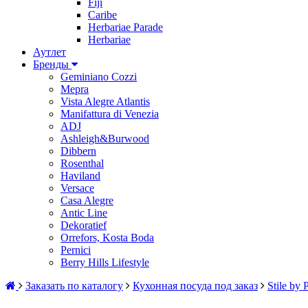
Fiji
Caribe
Herbariae Parade
Herbariae
Аутлет
Бренды
Geminiano Cozzi
Mepra
Vista Alegre Atlantis
Manifattura di Venezia
ADJ
Ashleigh&Burwood
Dibbern
Rosenthal
Haviland
Versace
Casa Alegre
Antic Line
Dekoratief
Orrefors, Kosta Boda
Pernici
Berry Hills Lifestyle
Заказать по каталогу
Кухонная посуда под заказ
Stile by 