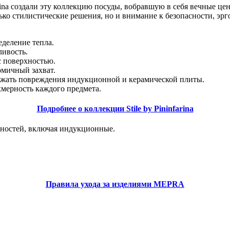
ina создали эту коллекцию посуды, вобравшую в себя вечные цен
олько стилистические решения, но и внимание к безопасности, 
деление тепла.
ливость.
с поверхностью.
омичный захват.
ежать повреждения индукционной и керамической плиты.
хмерность каждого предмета.
Подробнее о коллекции Stile by Pininfarina
хностей, включая индукционные.
Правила ухода за изделиями MEPRA