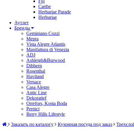
Fiji
Caribe
Herbariae Parade
Herbariae
Аутлет
Бренды
Geminiano Cozzi
Mepra
Vista Alegre Atlantis
Manifattura di Venezia
ADJ
Ashleigh&Burwood
Dibbern
Rosenthal
Haviland
Versace
Casa Alegre
Antic Line
Dekoratief
Orrefors, Kosta Boda
Pernici
Berry Hills Lifestyle
Заказать по каталогу
Кухонная посуда под заказ
Трехслой