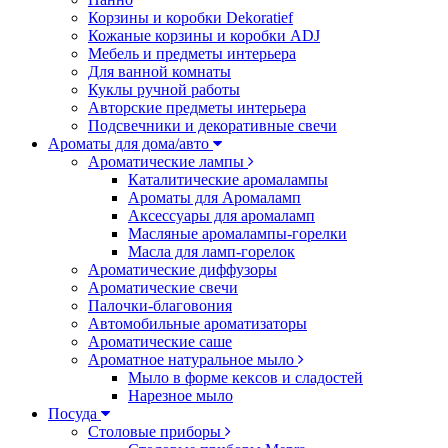
Корзины и коробки Dekoratief
Кожаные корзины и коробки ADJ
Мебель и предметы интерьера
Для ванной комнаты
Куклы ручной работы
Авторские предметы интерьера
Подсвечники и декоративные свечи
Ароматы для дома/авто
Ароматические лампы
Каталитические аромалампы
Ароматы для Аромаламп
Аксессуары для аромаламп
Масляные аромалампы-горелки
Масла для ламп-горелок
Ароматические диффузоры
Ароматические свечи
Палочки-благовония
Автомобильные ароматизаторы
Ароматические саше
Ароматное натуральное мыло
Мыло в форме кексов и сладостей
Нарезное мыло
Посуда
Столовые приборы