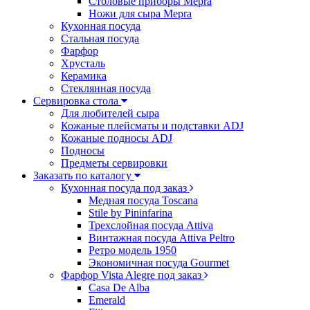
Столовые приборы Mepra
Ножи для сыра Mepra
Кухонная посуда
Стальная посуда
Фарфор
Хрусталь
Керамика
Стеклянная посуда
Сервировка стола
Для любителей сыра
Кожаные плейсматы и подставки ADJ
Кожаные подносы ADJ
Подносы
Предметы сервировки
Заказать по каталогу
Кухонная посуда под заказ
Медная посуда Toscana
Stile by Pininfarina
Трехслойная посуда Attiva
Винтажная посуда Attiva Peltro
Ретро модель 1950
Экономичная посуда Gourmet
Фарфор Vista Alegre под заказ
Casa De Alba
Emerald