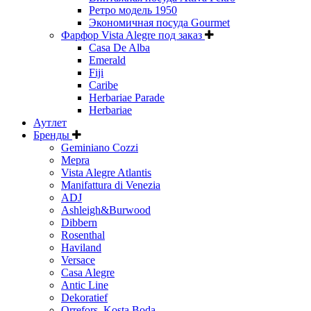
Ретро модель 1950
Экономичная посуда Gourmet
Фарфор Vista Alegre под заказ
Casa De Alba
Emerald
Fiji
Caribe
Herbariae Parade
Herbariae
Аутлет
Бренды
Geminiano Cozzi
Mepra
Vista Alegre Atlantis
Manifattura di Venezia
ADJ
Ashleigh&Burwood
Dibbern
Rosenthal
Haviland
Versace
Casa Alegre
Antic Line
Dekoratief
Orrefors, Kosta Boda