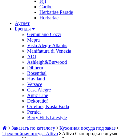
Fiji
Caribe
Herbariae Parade
Herbariae
Аутлет
Бренды
Geminiano Cozzi
Mepra
Vista Alegre Atlantis
Manifattura di Venezia
ADJ
Ashleigh&Burwood
Dibbern
Rosenthal
Haviland
Versace
Casa Alegre
Antic Line
Dekoratief
Orrefors, Kosta Boda
Pernici
Berry Hills Lifestyle
Заказать по каталогу
Кухонная посуда под заказ
Трехслойная посуда Attiva
Attiva Сковородка с двумя