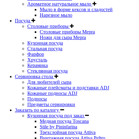
Ароматное натуральное мыло
Мыло в форме кексов и сладостей
Нарезное мыло
Посуда
Столовые приборы
Столовые приборы Mepra
Ножи для сыра Mepra
Кухонная посуда
Стальная посуда
Фарфор
Хрусталь
Керамика
Стеклянная посуда
Сервировка стола
Для любителей сыра
Кожаные плейсматы и подставки ADJ
Кожаные подносы ADJ
Подносы
Предметы сервировки
Заказать по каталогу
Кухонная посуда под заказ
Медная посуда Toscana
Stile by Pininfarina
Трехслойная посуда Attiva
Винтажная посуда Attiva Peltro