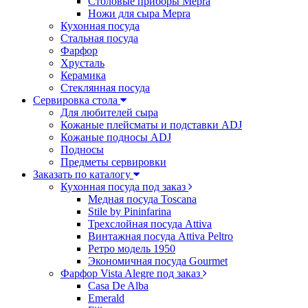
Столовые приборы Mepra
Ножи для сыра Mepra
Кухонная посуда
Стальная посуда
Фарфор
Хрусталь
Керамика
Стеклянная посуда
Сервировка стола
Для любителей сыра
Кожаные плейсматы и подставки ADJ
Кожаные подносы ADJ
Подносы
Предметы сервировки
Заказать по каталогу
Кухонная посуда под заказ
Медная посуда Toscana
Stile by Pininfarina
Трехслойная посуда Attiva
Винтажная посуда Attiva Peltro
Ретро модель 1950
Экономичная посуда Gourmet
Фарфор Vista Alegre под заказ
Casa De Alba
Emerald