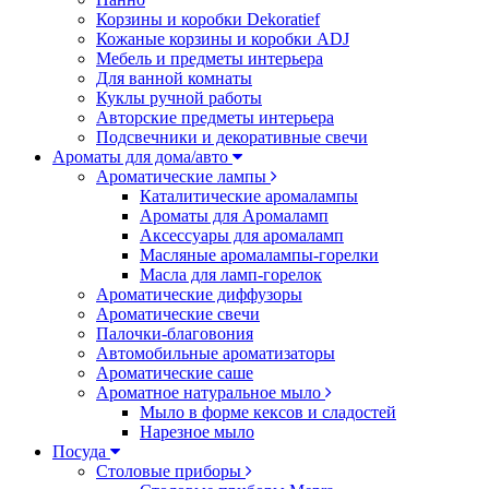
Корзины и коробки Dekoratief
Кожаные корзины и коробки ADJ
Мебель и предметы интерьера
Для ванной комнаты
Куклы ручной работы
Авторские предметы интерьера
Подсвечники и декоративные свечи
Ароматы для дома/авто
Ароматические лампы
Каталитические аромалампы
Ароматы для Аромаламп
Аксессуары для аромаламп
Масляные аромалампы-горелки
Масла для ламп-горелок
Ароматические диффузоры
Ароматические свечи
Палочки-благовония
Автомобильные ароматизаторы
Ароматические саше
Ароматное натуральное мыло
Мыло в форме кексов и сладостей
Нарезное мыло
Посуда
Столовые приборы