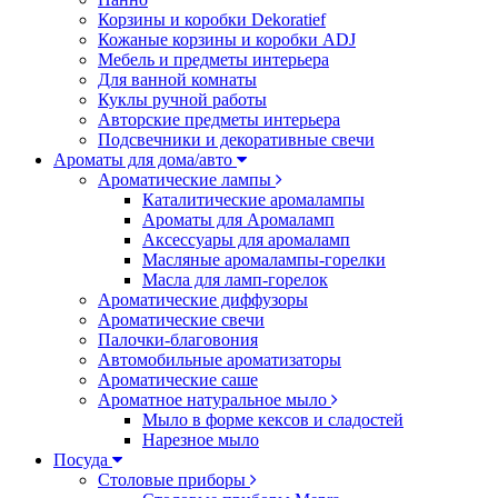
Корзины и коробки Dekoratief
Кожаные корзины и коробки ADJ
Мебель и предметы интерьера
Для ванной комнаты
Куклы ручной работы
Авторские предметы интерьера
Подсвечники и декоративные свечи
Ароматы для дома/авто
Ароматические лампы
Каталитические аромалампы
Ароматы для Аромаламп
Аксессуары для аромаламп
Масляные аромалампы-горелки
Масла для ламп-горелок
Ароматические диффузоры
Ароматические свечи
Палочки-благовония
Автомобильные ароматизаторы
Ароматические саше
Ароматное натуральное мыло
Мыло в форме кексов и сладостей
Нарезное мыло
Посуда
Столовые приборы