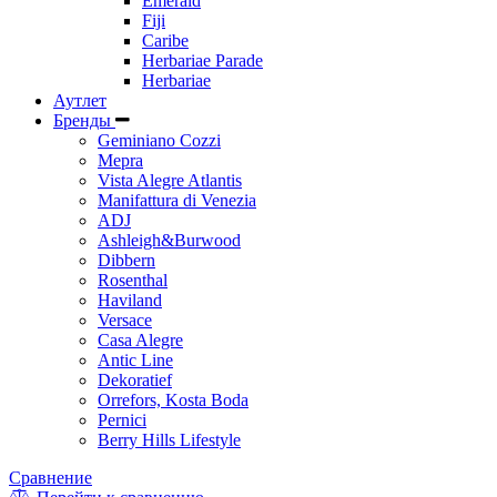
Emerald
Fiji
Caribe
Herbariae Parade
Herbariae
Аутлет
Бренды
Geminiano Cozzi
Mepra
Vista Alegre Atlantis
Manifattura di Venezia
ADJ
Ashleigh&Burwood
Dibbern
Rosenthal
Haviland
Versace
Casa Alegre
Antic Line
Dekoratief
Orrefors, Kosta Boda
Pernici
Berry Hills Lifestyle
Сравнение