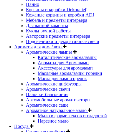
Панно
Корзины и коробки Dekoratief
Кожаные корзины и коробки ADJ
Мебель и предметы интерьера
Для ванной комнаты
Куклы ручной работы
Авторские предметы интерьера
Подсвечники и декоративные свечи
Ароматы для дома/авто
Ароматические лампы
Каталитические аромалампы
Ароматы для Аромаламп
Аксессуары для аромаламп
Масляные аромалампы-горелки
Масла для ламп-горелок
Ароматические диффузоры
Ароматические свечи
Палочки-благовония
Автомобильные ароматизаторы
Ароматические саше
Ароматное натуральное мыло
Мыло в форме кексов и сладостей
Нарезное мыло
Посуда
Столовые приборы