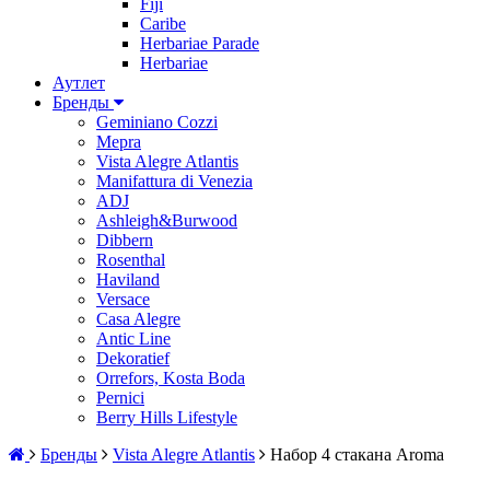
Fiji
Caribe
Herbariae Parade
Herbariae
Аутлет
Бренды
Geminiano Cozzi
Mepra
Vista Alegre Atlantis
Manifattura di Venezia
ADJ
Ashleigh&Burwood
Dibbern
Rosenthal
Haviland
Versace
Casa Alegre
Antic Line
Dekoratief
Orrefors, Kosta Boda
Pernici
Berry Hills Lifestyle
Бренды
Vista Alegre Atlantis
Набор 4 стакана Aroma