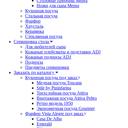
Столовые приборы Mepra
Ножи для сыра Mepra
Кухонная посуда
Стальная посуда
Фарфор
Хрусталь
Керамика
Стеклянная посуда
Сервировка стола
Для любителей сыра
Кожаные плейсматы и подставки ADJ
Кожаные подносы ADJ
Подносы
Предметы сервировки
Заказать по каталогу
Кухонная посуда под заказ
Медная посуда Toscana
Stile by Pininfarina
Трехслойная посуда Attiva
Винтажная посуда Attiva Peltro
Ретро модель 1950
Экономичная посуда Gourmet
Фарфор Vista Alegre под заказ
Casa De Alba
Emerald