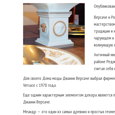
Опубликован
Версаче и Р
мастерством
традиции и 
чарующем и 
волнующую л
Античный ми
районе Редж
считал себя
Для своего Дома моды Джанни Версаче выбрал фирме
Versace с 1978 года.
Еще одним характерным элементом декора является п
Джанни Версаче.
Меандр — это один из самых древних и простых геом