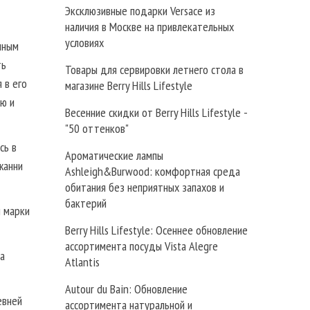
Эксклюзивные подарки Versace из
наличия в Москве на привлекательных
условиях
нным
ть
Товары для сервировки летнего стола в
 в его
магазине Berry Hills Lifestyle
ю и
Весенние скидки от Berry Hills Lifestyle -
"50 оттенков"
сь в
Ароматические лампы
жанни
Ashleigh&Burwood: комфортная среда
обитания без неприятных запахов и
бактерий
 марки
Berry Hills Lifestyle: Осеннее обновление
ассортимента посуды Vista Alegre
а
Atlantis
Autour du Bain: Обновление
евней
ассортимента натуральной и