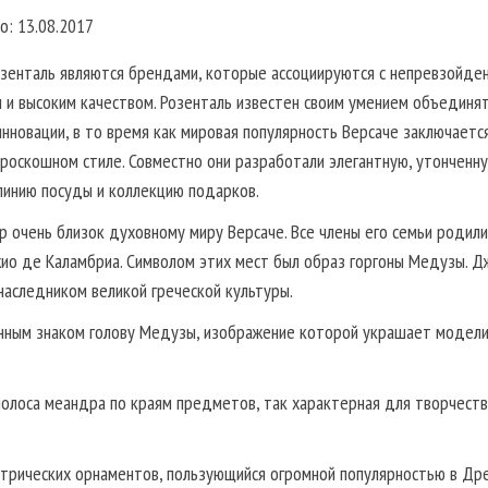
о: 13.08.2017
озенталь являются брендами, которые ассоциируются с непревзойде
 и высоким качеством. Розенталь известен своим умением объединя
инновации, в то время как мировая популярность Версаче заключается
роскошном стиле. Совместно они разработали элегантную, утонченну
инию посуды и коллекцию подарков.
р очень близок духовному миру Версаче. Все члены его семьи родили
ио де Каламбриа. Символом этих мест был образ горгоны Медузы. Д
 наследником великой греческой культуры.
нным знаком голову Медузы, изображение которой украшает модели
олоса меандра по краям предметов, так характерная для творчеств
етрических орнаментов, пользующийся огромной популярностью в Др