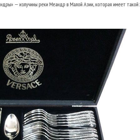
андры» — излучины реки Меандр в Малой Азии, которая имеет такой