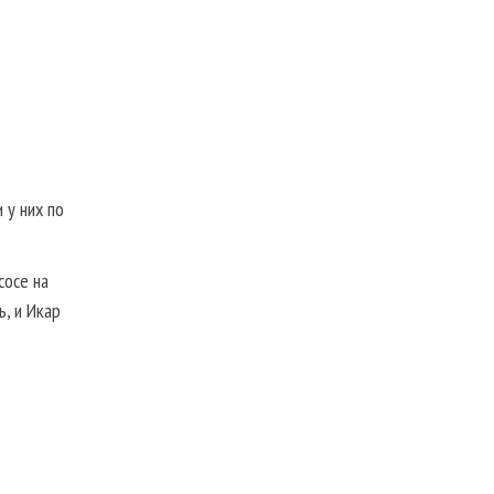
 у них по
сосе на
ь, и Икар