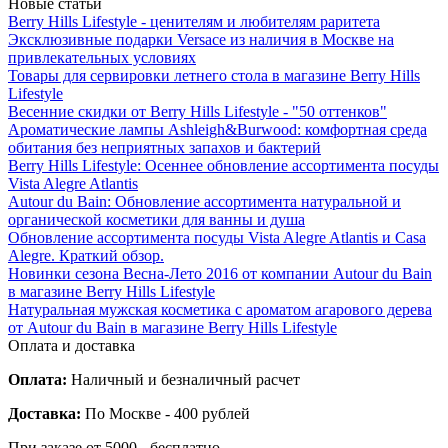
Новые статьи
Berry Hills Lifestyle - ценителям и любителям раритета
Эксклюзивные подарки Versace из наличия в Москве на
привлекательных условиях
Товары для сервировки летнего стола в магазине Berry Hills
Lifestyle
Весенние скидки от Berry Hills Lifestyle - "50 оттенков"
Ароматические лампы Ashleigh&Burwood: комфортная среда
обитания без неприятных запахов и бактерий
Berry Hills Lifestyle: Осеннее обновление ассортимента посуды
Vista Alegre Atlantis
Autour du Bain: Обновление ассортимента натуральной и
органической косметики для ванны и душа
Обновление ассортимента посуды Vista Alegre Atlantis и Casa
Alegre. Краткий обзор.
Новинки сезона Весна-Лето 2016 от компании Autour du Bain
в магазине Berry Hills Lifestyle
Натуральная мужская косметика с ароматом агарового дерева
от Autour du Bain в магазине Berry Hills Lifestyle
Оплата и доставка
Оплата:
Наличный и безналичный расчет
Доставка:
По Москве - 400 рублей
При заказе от 5000 - бесплатно