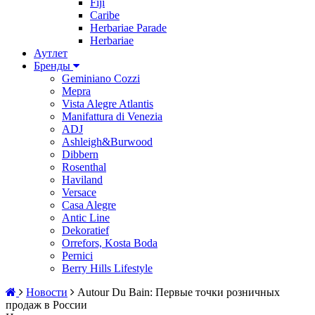
Fiji
Caribe
Herbariae Parade
Herbariae
Аутлет
Бренды
Geminiano Cozzi
Mepra
Vista Alegre Atlantis
Manifattura di Venezia
ADJ
Ashleigh&Burwood
Dibbern
Rosenthal
Haviland
Versace
Casa Alegre
Antic Line
Dekoratief
Orrefors, Kosta Boda
Pernici
Berry Hills Lifestyle
Новости
Autour Du Bain: Первые точки розничных
продаж в России