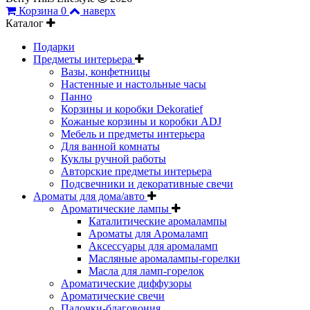
Корзина
0
наверх
Каталог
Подарки
Предметы интерьера
Вазы, конфетницы
Настенные и настольные часы
Панно
Корзины и коробки Dekoratief
Кожаные корзины и коробки ADJ
Мебель и предметы интерьера
Для ванной комнаты
Куклы ручной работы
Авторские предметы интерьера
Подсвечники и декоративные свечи
Ароматы для дома/авто
Ароматические лампы
Каталитические аромалампы
Ароматы для Аромаламп
Аксессуары для аромаламп
Масляные аромалампы-горелки
Масла для ламп-горелок
Ароматические диффузоры
Ароматические свечи
Палочки-благовония