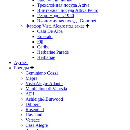
Трехслойная посуда Attiva
Винтажная посуда Attiva Peltro
Ретро модель 1950
Экономичная посуда Gourmet
Фарфор Vista Alegre под заказ
Casa De Alba
Emerald
Fiji
Caribe
Herbariae Parade
Herbariae
Аутлет
Бренды
Geminiano Cozzi
Mepra
Vista Alegre Atlantis
Manifattura di Venezia
ADJ
Ashleigh&Burwood
Dibbern
Rosenthal
Haviland
Versace
Casa Alegre