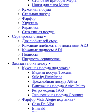
Столовые приборы Mepra
Ножи для сыра Mepra
Кухонная посуда
Стальная посуда
Фарфор
Хрусталь
Керамика
Стеклянная посуда
Сервировка стола
Для любителей сыра
Кожаные плейсматы и подставки ADJ
Кожаные подносы ADJ
Подносы
Предметы сервировки
Заказать по каталогу
Кухонная посуда под заказ
Медная посуда Toscana
Stile by Pininfarina
Трехслойная посуда Attiva
Винтажная посуда Attiva Peltro
Ретро модель 1950
Экономичная посуда Gourmet
Фарфор Vista Alegre под заказ
Casa De Alba
Emerald