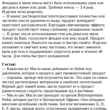
Фонданы и мини кексы могут быть использованы один или
два раза в ванне или душе. Тройные кексы — 3-4 раза.
Изделия легко разрезать.
— В ванне: растворите/растопите/расплавьте полностью или
частично (после удаления из воды, продукт затвердеет/
перестанет расплавляться). Благодаря смягчающему эффекту,
продукт способствует очень глубокому увлажнению тканей.
— В душе: после использования геля для душа или мыла
Autour du Bain, сполосните фондон или кекс водой. Продукт
начнет пениться. Нанесите на кожу и быстро смойте. Изделие
увлажняет и смягчает кожу настолько, что может заменить
крем для тела и поддерживает упругость кожи в течение 48
часов. Для очень быстрого увлажнения!
Состав:
— Какао-масло: Масло какао добывают из бобов под
давлением, которое в процессе дает промежуточный продукт
— порошок, прежде чем получается масло. Это один из самых
чистых растительных материалов и наиболее питательный.
Верный друг нашей кожи, масло укрепит ее и придаст
удивительную сладость, предотвращая зуд и растяжки.
— Масло ши: Масло ши приходит из орехов Butyrospermum
Parkii, которые растут в Центральной Африке. Оно обладают
многими целебными свойствами. Богатое витаминами А, D,
Е, F, масло, прежде всего, естественно увлажненяет и глубоко