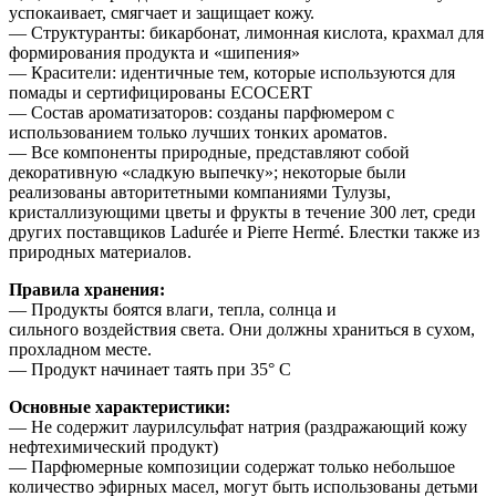
успокаивает, смягчает и защищает кожу.
— Структуранты: бикарбонат, лимонная кислота, крахмал для
формирования продукта и «шипения»
— Красители: идентичные тем, которые используются для
помады и сертифицированы ECOCERT
— Состав ароматизаторов: созданы парфюмером с
использованием только лучших тонких ароматов.
— Все компоненты природные, представляют собой
декоративную «сладкую выпечку»; некоторые были
реализованы авторитетными компаниями Тулузы,
кристаллизующими цветы и фрукты в течение 300 лет, среди
других поставщиков Ladurée и Pierre Hermé. Блестки также из
природных материалов.
Правила хранения:
— Продукты боятся влаги, тепла, солнца и
сильного воздействия света. Они должны храниться в сухом,
прохладном месте.
— Продукт начинает таять при 35° С
Основные характеристики:
— Не содержит лаурилсульфат натрия (раздражающий кожу
нефтехимический продукт)
— Парфюмерные композиции содержат только небольшое
количество эфирных масел, могут быть использованы детьми