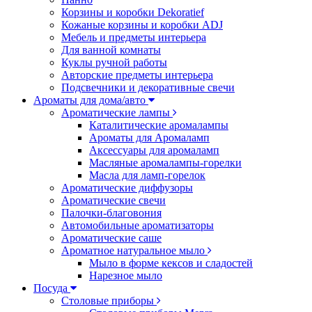
Корзины и коробки Dekoratief
Кожаные корзины и коробки ADJ
Мебель и предметы интерьера
Для ванной комнаты
Куклы ручной работы
Авторские предметы интерьера
Подсвечники и декоративные свечи
Ароматы для дома/авто
Ароматические лампы
Каталитические аромалампы
Ароматы для Аромаламп
Аксессуары для аромаламп
Масляные аромалампы-горелки
Масла для ламп-горелок
Ароматические диффузоры
Ароматические свечи
Палочки-благовония
Автомобильные ароматизаторы
Ароматические саше
Ароматное натуральное мыло
Мыло в форме кексов и сладостей
Нарезное мыло
Посуда
Столовые приборы