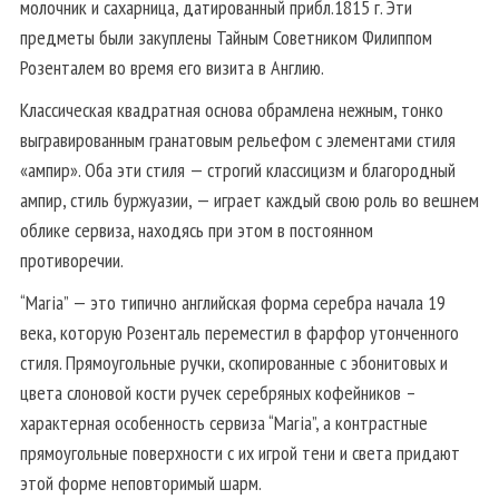
молочник и сахарница, датированный прибл.1815 г. Эти
предметы были закуплены Тайным Советником Филиппом
Розенталем во время его визита в Англию.
Классическая квадратная основа обрамлена нежным, тонко
выгравированным гранатовым рельефом с элементами стиля
«ампир». Оба эти стиля — строгий классицизм и благородный
ампир, стиль буржуазии, — играет каждый свою роль во вешнем
облике сервиза, находясь при этом в постоянном
противоречии.
“Maria” — это типично английская форма серебра начала 19
века, которую Розенталь переместил в фарфор утонченного
стиля. Прямоугольные ручки, скопированные с эбонитовых и
цвета слоновой кости ручек серебряных кофейников –
характерная особенность сервиза “Maria”, а контрастные
прямоугольные поверхности с их игрой тени и света придают
этой форме неповторимый шарм.