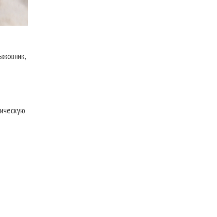
ыжовник,
тическую