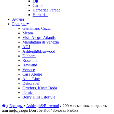
Fiji
Caribe
Herbariae Parade
Herbariae
Аутлет
Бренды
Geminiano Cozzi
Mepra
Vista Alegre Atlantis
Manifattura di Venezia
ADJ
Ashleigh&Burwood
Dibbern
Rosenthal
Haviland
Versace
Casa Alegre
Antic Line
Dekoratief
Orrefors, Kosta Boda
Pernici
Berry Hills Lifestyle
Бренды
Ashleigh&Burwood
200 мл сменная жидкость
для диффузора Don't be Koi / Золотая Рыбка