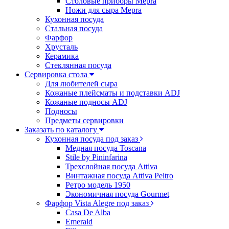
Столовые приборы Mepra
Ножи для сыра Mepra
Кухонная посуда
Стальная посуда
Фарфор
Хрусталь
Керамика
Стеклянная посуда
Сервировка стола
Для любителей сыра
Кожаные плейсматы и подставки ADJ
Кожаные подносы ADJ
Подносы
Предметы сервировки
Заказать по каталогу
Кухонная посуда под заказ
Медная посуда Toscana
Stile by Pininfarina
Трехслойная посуда Attiva
Винтажная посуда Attiva Peltro
Ретро модель 1950
Экономичная посуда Gourmet
Фарфор Vista Alegre под заказ
Casa De Alba
Emerald