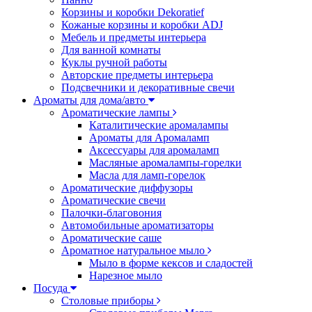
Корзины и коробки Dekoratief
Кожаные корзины и коробки ADJ
Мебель и предметы интерьера
Для ванной комнаты
Куклы ручной работы
Авторские предметы интерьера
Подсвечники и декоративные свечи
Ароматы для дома/авто
Ароматические лампы
Каталитические аромалампы
Ароматы для Аромаламп
Аксессуары для аромаламп
Масляные аромалампы-горелки
Масла для ламп-горелок
Ароматические диффузоры
Ароматические свечи
Палочки-благовония
Автомобильные ароматизаторы
Ароматические саше
Ароматное натуральное мыло
Мыло в форме кексов и сладостей
Нарезное мыло
Посуда
Столовые приборы