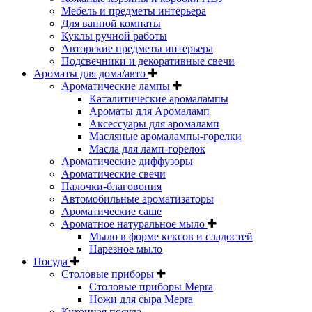
Мебель и предметы интерьера
Для ванной комнаты
Куклы ручной работы
Авторские предметы интерьера
Подсвечники и декоративные свечи
Ароматы для дома/авто
Ароматические лампы
Каталитические аромалампы
Ароматы для Аромаламп
Аксессуары для аромаламп
Масляные аромалампы-горелки
Масла для ламп-горелок
Ароматические диффузоры
Ароматические свечи
Палочки-благовония
Автомобильные ароматизаторы
Ароматические саше
Ароматное натуральное мыло
Мыло в форме кексов и сладостей
Нарезное мыло
Посуда
Столовые приборы
Столовые приборы Mepra
Ножи для сыра Mepra
Кухонная посуда