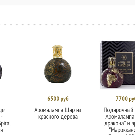
б
6500 руб
7700 ру
у
Распродано
Распрод
ge
Аромалампа Шар из
Подарочный 
 -
красного дерева
Аромалампа 
piral
дракона" и 
яя
"Мароккан