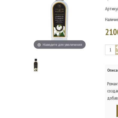
Артику
Наличи
210
Наведите для увеличения
Описа
Романт
созда
добав