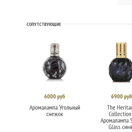
CОПУТСТВУЮЩИЕ
6000 руб
6900 ру
В корзину
В корзин
Аромалампа Угольный
The Herita
снежок
Collection
Аромалампа S
Glass син