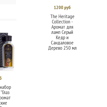
1200 руб
В корзину
The Heritage
Collection -
Аромат для
ламп Серый
Кедр и
Сандаловое
Дерево 250 мл
б
ано
набор
"Глаз
аромат
ские