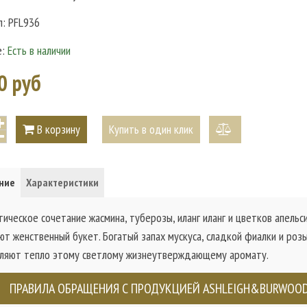
л:
PFL936
е:
Есть в наличии
0 руб
В корзину
Купить в один клик
добавить
к
ние
Характеристики
сравнению
ическое сочетание жасмина, туберозы, иланг иланг и цветков апельс
ют женственный букет. Богатый запах мускуса, сладкой фиалки и роз
ляют тепло этому светлому жизнеутверждающему аромату.
ПРАВИЛА ОБРАЩЕНИЯ С ПРОДУКЦИЕЙ ASHLEIGH&BURWOO