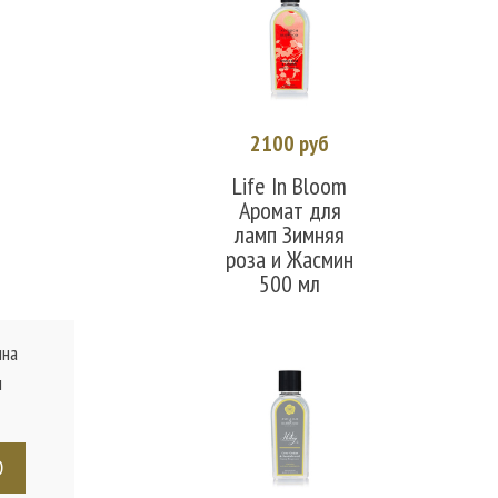
2100 руб
В корзину
Life In Bloom
Аромат для
ламп Зимняя
роза и Жасмин
500 мл
ина
ы
D