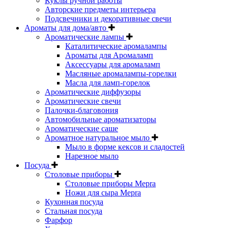
Куклы ручной работы
Авторские предметы интерьера
Подсвечники и декоративные свечи
Ароматы для дома/авто
Ароматические лампы
Каталитические аромалампы
Ароматы для Аромаламп
Аксессуары для аромаламп
Масляные аромалампы-горелки
Масла для ламп-горелок
Ароматические диффузоры
Ароматические свечи
Палочки-благовония
Автомобильные ароматизаторы
Ароматические саше
Ароматное натуральное мыло
Мыло в форме кексов и сладостей
Нарезное мыло
Посуда
Столовые приборы
Столовые приборы Mepra
Ножи для сыра Mepra
Кухонная посуда
Стальная посуда
Фарфор