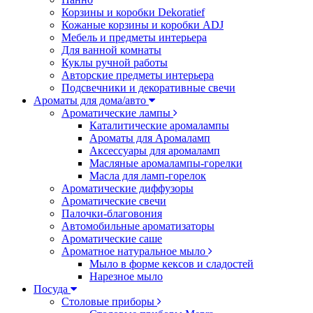
Корзины и коробки Dekoratief
Кожаные корзины и коробки ADJ
Мебель и предметы интерьера
Для ванной комнаты
Куклы ручной работы
Авторские предметы интерьера
Подсвечники и декоративные свечи
Ароматы для дома/авто
Ароматические лампы
Каталитические аромалампы
Ароматы для Аромаламп
Аксессуары для аромаламп
Масляные аромалампы-горелки
Масла для ламп-горелок
Ароматические диффузоры
Ароматические свечи
Палочки-благовония
Автомобильные ароматизаторы
Ароматические саше
Ароматное натуральное мыло
Мыло в форме кексов и сладостей
Нарезное мыло
Посуда
Столовые приборы