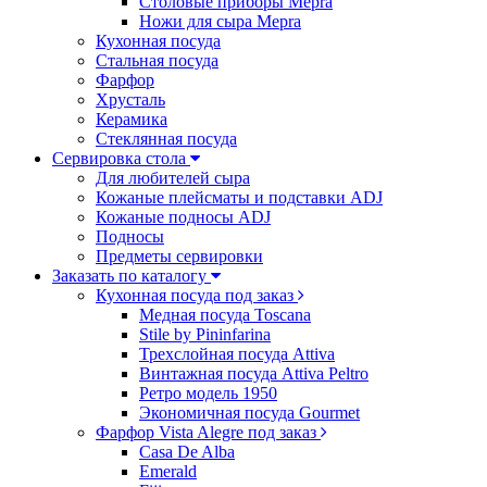
Столовые приборы Mepra
Ножи для сыра Mepra
Кухонная посуда
Стальная посуда
Фарфор
Хрусталь
Керамика
Стеклянная посуда
Сервировка стола
Для любителей сыра
Кожаные плейсматы и подставки ADJ
Кожаные подносы ADJ
Подносы
Предметы сервировки
Заказать по каталогу
Кухонная посуда под заказ
Медная посуда Toscana
Stile by Pininfarina
Трехслойная посуда Attiva
Винтажная посуда Attiva Peltro
Ретро модель 1950
Экономичная посуда Gourmet
Фарфор Vista Alegre под заказ
Casa De Alba
Emerald