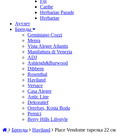
Fiji
Caribe
Herbariae Parade
Herbariae
Аутлет
Бренды
Geminiano Cozzi
Mepra
Vista Alegre Atlantis
Manifattura di Venezia
ADJ
Ashleigh&Burwood
Dibbern
Rosenthal
Haviland
Versace
Casa Alegre
Antic Line
Dekoratief
Orrefors, Kosta Boda
Pernici
Berry Hills Lifestyle
Бренды
Haviland
Place Vendome тарелка 22 см