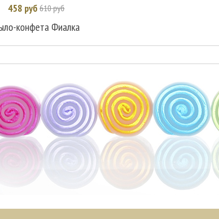
458 руб
610 руб
В корзину
ыло-конфета Фиалка