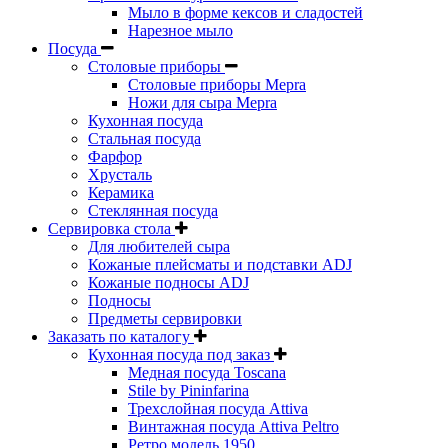
Мыло в форме кексов и сладостей
Нарезное мыло
Посуда
Столовые приборы
Столовые приборы Mepra
Ножи для сыра Mepra
Кухонная посуда
Стальная посуда
Фарфор
Хрусталь
Керамика
Стеклянная посуда
Сервировка стола
Для любителей сыра
Кожаные плейсматы и подставки ADJ
Кожаные подносы ADJ
Подносы
Предметы сервировки
Заказать по каталогу
Кухонная посуда под заказ
Медная посуда Toscana
Stile by Pininfarina
Трехслойная посуда Attiva
Винтажная посуда Attiva Peltro
Ретро модель 1950