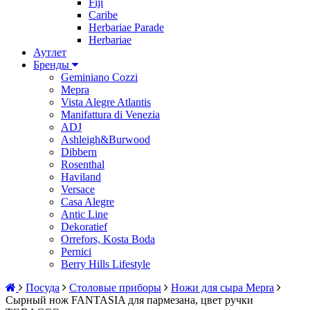
Fiji
Caribe
Herbariae Parade
Herbariae
Аутлет
Бренды
Geminiano Cozzi
Mepra
Vista Alegre Atlantis
Manifattura di Venezia
ADJ
Ashleigh&Burwood
Dibbern
Rosenthal
Haviland
Versace
Casa Alegre
Antic Line
Dekoratief
Orrefors, Kosta Boda
Pernici
Berry Hills Lifestyle
Посуда
Столовые приборы
Ножи для сыра Mepra
Cырный нож FANTASIA для пармезана, цвет ручки