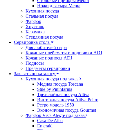
Столовые приборы Mepra
Ножи для сыра Mepra
Кухонная посуда
Стальная посуда
Фарфор
Хрусталь
Керамика
Стеклянная посуда
Сервировка стола
Для любителей сыра
Кожаные плейсматы и подставки ADJ
Кожаные подносы ADJ
Подносы
Предметы сервировки
Заказать по каталогу
Кухонная посуда под заказ
Медная посуда Toscana
Stile by Pininfarina
Трехслойная посуда Attiva
Винтажная посуда Attiva Peltro
Ретро модель 1950
Экономичная посуда Gourmet
Фарфор Vista Alegre под заказ
Casa De Alba
Emerald