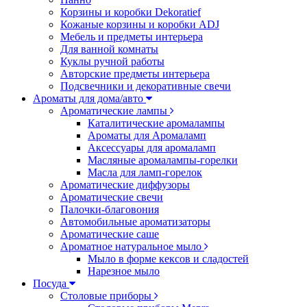
Корзины и коробки Dekoratief
Кожаные корзины и коробки ADJ
Мебель и предметы интерьера
Для ванной комнаты
Куклы ручной работы
Авторские предметы интерьера
Подсвечники и декоративные свечи
Ароматы для дома/авто
Ароматические лампы
Каталитические аромалампы
Ароматы для Аромаламп
Аксессуары для аромаламп
Масляные аромалампы-горелки
Масла для ламп-горелок
Ароматические диффузоры
Ароматические свечи
Палочки-благовония
Автомобильные ароматизаторы
Ароматические саше
Ароматное натуральное мыло
Мыло в форме кексов и сладостей
Нарезное мыло
Посуда
Столовые приборы