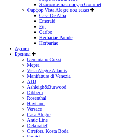
Экономичная посуда Gourmet
Фарфор Vista Alegre под заказ
Casa De Alba
Emerald
Fiji
Caribe
Herbariae Parade
Herbariae
Аутлет
Бренды
Geminiano Cozzi
Mepra
Vista Alegre Atlantis
Manifattura di Venezia
ADJ
Ashleigh&Burwood
Dibbern
Rosenthal
Haviland
Versace
Casa Alegre
Antic Line
Dekoratief
Orrefors, Kosta Boda
Pernici