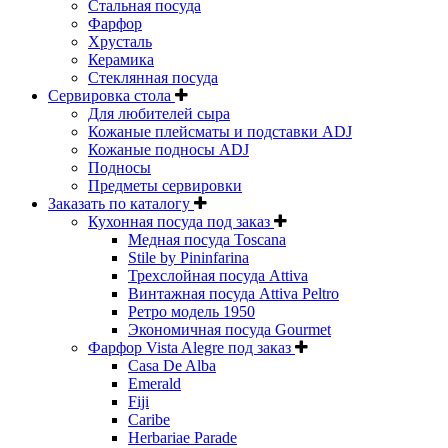
Стальная посуда
Фарфор
Хрусталь
Керамика
Стеклянная посуда
Сервировка стола
Для любителей сыра
Кожаные плейсматы и подставки ADJ
Кожаные подносы ADJ
Подносы
Предметы сервировки
Заказать по каталогу
Кухонная посуда под заказ
Медная посуда Toscana
Stile by Pininfarina
Трехслойная посуда Attiva
Винтажная посуда Attiva Peltro
Ретро модель 1950
Экономичная посуда Gourmet
Фарфор Vista Alegre под заказ
Casa De Alba
Emerald
Fiji
Caribe
Herbariae Parade