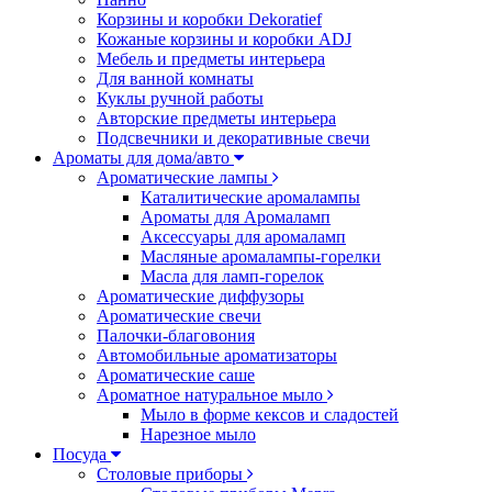
Корзины и коробки Dekoratief
Кожаные корзины и коробки ADJ
Мебель и предметы интерьера
Для ванной комнаты
Куклы ручной работы
Авторские предметы интерьера
Подсвечники и декоративные свечи
Ароматы для дома/авто
Ароматические лампы
Каталитические аромалампы
Ароматы для Аромаламп
Аксессуары для аромаламп
Масляные аромалампы-горелки
Масла для ламп-горелок
Ароматические диффузоры
Ароматические свечи
Палочки-благовония
Автомобильные ароматизаторы
Ароматические саше
Ароматное натуральное мыло
Мыло в форме кексов и сладостей
Нарезное мыло
Посуда
Столовые приборы