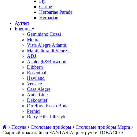
Fiji
Caribe
Herbariae Parade
Herbariae
Аутлет
Бренды
Geminiano Cozzi
Mepra
Vista Alegre Atlantis
Manifattura di Venezia
ADJ
Ashleigh&Burwood
Dibbern
Rosenthal
Haviland
Versace
Casa Alegre
Antic Line
Dekoratief
Orrefors, Kosta Boda
Pernici
Berry Hills Lifestyle
Посуда
Столовые приборы
Столовые приборы Mepra
Сырный нож-слайсер FANTASIA цвет ручки TOBACCO