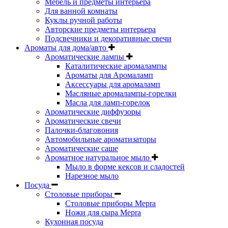
Мебель и предметы интерьера
Для ванной комнаты
Куклы ручной работы
Авторские предметы интерьера
Подсвечники и декоративные свечи
Ароматы для дома/авто
Ароматические лампы
Каталитические аромалампы
Ароматы для Аромаламп
Аксессуары для аромаламп
Масляные аромалампы-горелки
Масла для ламп-горелок
Ароматические диффузоры
Ароматические свечи
Палочки-благовония
Автомобильные ароматизаторы
Ароматические саше
Ароматное натуральное мыло
Мыло в форме кексов и сладостей
Нарезное мыло
Посуда
Столовые приборы
Столовые приборы Mepra
Ножи для сыра Mepra
Кухонная посуда