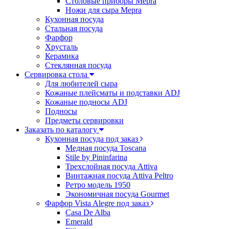
Столовые приборы Mepra
Ножи для сыра Mepra
Кухонная посуда
Стальная посуда
Фарфор
Хрусталь
Керамика
Стеклянная посуда
Сервировка стола
Для любителей сыра
Кожаные плейсматы и подставки ADJ
Кожаные подносы ADJ
Подносы
Предметы сервировки
Заказать по каталогу
Кухонная посуда под заказ
Медная посуда Toscana
Stile by Pininfarina
Трехслойная посуда Attiva
Винтажная посуда Attiva Peltro
Ретро модель 1950
Экономичная посуда Gourmet
Фарфор Vista Alegre под заказ
Casa De Alba
Emerald